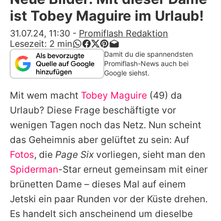
Alle Themen auf Promiflash
ist Tobey Maguire im Urlaub!
Jobs
31.07.24, 11:30
-
Promiflash Redaktion
Lesezeit:
2
min
App runterladen
Damit du die spannendsten
Promiflash-News auch bei
Team
Google siehst.
Redaktionelle Richtlinien
Mit wem macht
Tobey Maguire
(49) da
Urlaub? Diese Frage beschäftigte vor
Impressum
wenigen Tagen noch das Netz. Nun scheint
Datenschutzerklärung
das Geheimnis aber gelüftet zu sein: Auf
Fotos
, die
Page Six
vorliegen, sieht man den
Nutzungsbedingungen
Spiderman
-Star erneut gemeinsam mit einer
Utiq verwalten
brünetten Dame – dieses Mal auf einem
Jetski ein paar Runden vor der Küste drehen.
Es handelt sich anscheinend um dieselbe