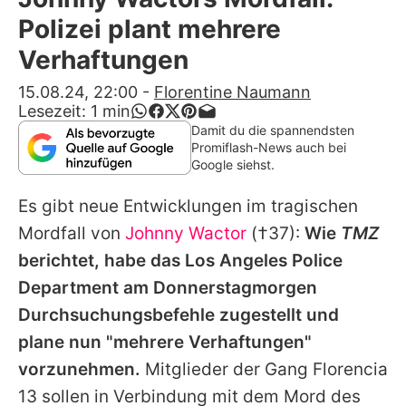
Alle Themen auf Promiflash
Polizei plant mehrere
Jobs
Verhaftungen
App runterladen
15.08.24, 22:00
-
Florentine Naumann
Lesezeit:
1
min
Team
Damit du die spannendsten
Promiflash-News auch bei
Redaktionelle Richtlinien
Google siehst.
Es gibt neue Entwicklungen im tragischen
Impressum
Mordfall von
Johnny Wactor
(†37):
Wie
TMZ
Datenschutzerklärung
berichtet, habe das Los Angeles Police
Nutzungsbedingungen
Department am Donnerstagmorgen
Durchsuchungsbefehle zugestellt und
Utiq verwalten
plane nun "mehrere Verhaftungen"
vorzunehmen.
Mitglieder der Gang Florencia
13 sollen in Verbindung mit dem Mord des