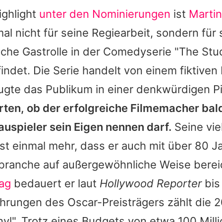
ighlight
unter den Nominierungen
ist
Marti
mal nicht für seine Regiearbeit, sondern für 
che Gastrolle in der Comedyserie "The Stu
ndet. Die Serie handelt von einem fiktiven
gte das Publikum in einer denkwürdigen Pi
rten, ob der erfolgreiche Filmemacher bal
uspieler sein Eigen nennen darf.
Seine vie
st einmal mehr, dass er auch mit über 80 J
branche auf außergewöhnliche Weise berei
lag
bedauert er laut
Hollywood Reporter
bis
ahrungen des Oscar-Preisträgers zählt die 
yl". Trotz eines Budgets von etwa 100 Mill