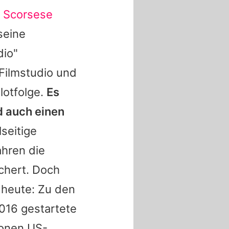
n Scorsese
seine
dio"
 Filmstudio und
lotfolge.
Es
d auch einen
lseitige
ahren die
chert. Doch
 heute: Zu den
2016 gestartete
ionen US-