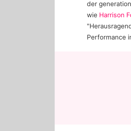
der generatio
wie
Harrison F
"Herausragend
Performance in