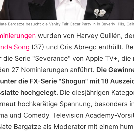
te Bargatze besucht die Vanity Fair Oscar Party in in Beverly Hills, Cali
inierungen
wurden von Harvey Guillén, d
enda Song
(37) und Cris Abrego enthüllt. B
r die Serie "Severance" von Apple TV+, die 
en 27 Nominierungen anführt.
Die Gewinn
runter die FX-Serie "Shōgun" mit 18 Ausze
slatte hochgelegt.
Die diesjährigen Katego
rneut hochkarätige Spannung, besonders i
ma und Comedy. Television Academy-Vorsit
ate Bargatze als Moderator mit einem humor