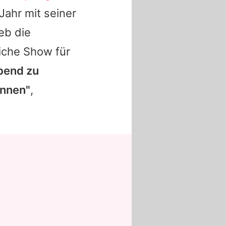
ahr mit seiner
eb die
liche Show für
Abend zu
önnen"
,