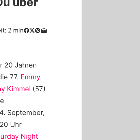
Du über
it:
2
min
r 20 Jahren
ie 77.
Emmy
y Kimmel
(57)
ie
14. September,
 20 Uhr
turday Night