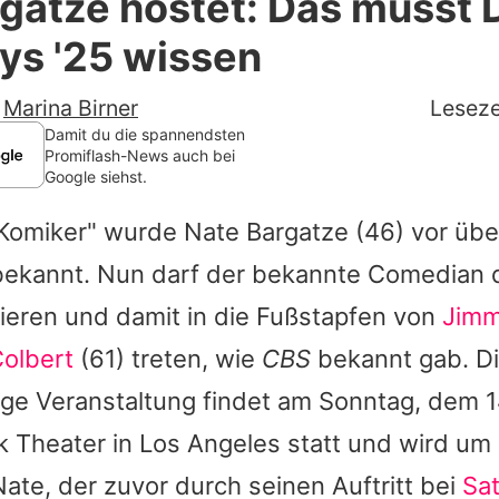
gatze hostet: Das musst 
Filme & Serien
ys '25 wissen
Lifestyle
-
Marina Birner
Leseze
Familie & Liebe
Damit du die spannendsten
Promiflash-News auch bei
Google siehst.
Promiflash Exklusiv
 Komiker" wurde
Nate Bargatze
(46) vor übe
Alle Themen auf Promiflash
bekannt. Nun darf der bekannte Comedian d
Jobs
eren und damit in die Fußstapfen von
Jimm
App runterladen
olbert
(61) treten, wie
CBS
bekannt gab. D
Team
ige Veranstaltung findet am Sonntag, dem 
k Theater in Los Angeles statt und wird um
Redaktionelle Richtlinien
Nate, der zuvor durch seinen Auftritt bei
Sa
Impressum