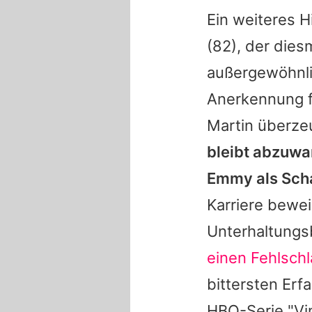
Ein weiteres H
(82), der dies
außergewöhnli
Anerkennung fi
Martin überzeu
bleibt abzuwa
Emmy als Scha
Karriere bewei
Unterhaltungs
einen Fehlsch
bittersten Erf
HBO-Serie "Vin