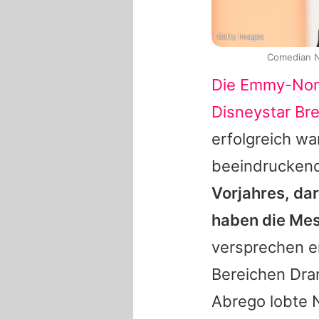
Getty Images
Comedian Na
Die Emmy-Nom
Disneystar
Br
erfolgreich wa
beeindruckend
Vorjahres, da
haben die Mes
versprechen e
Bereichen Dra
Abrego lobte N