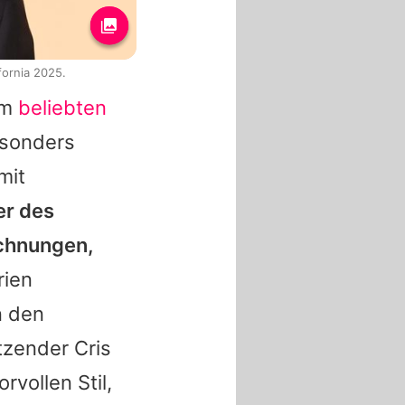
fornia 2025.
em
beliebten
esonders
mit
er des
ichnungen,
rien
n den
zender Cris
vollen Stil,