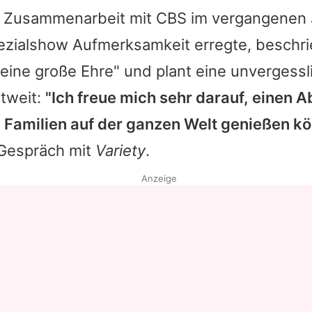
 Zusammenarbeit mit CBS im vergangenen J
Datenschutzerklärung
zialshow Aufmerksamkeit erregte, beschri
Nutzungsbedingungen
"eine große Ehre" und plant eine unvergess
Utiq verwalten
tweit:
"Ich freue mich sehr darauf, einen 
n Familien auf der ganzen Welt genießen k
 Gespräch mit
Variety
.
Anzeige