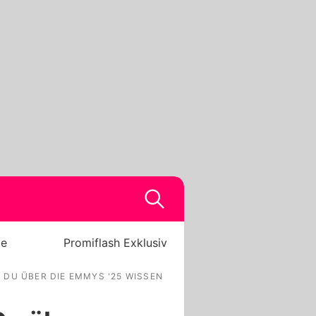
be
Promiflash Exklusiv
 DU ÜBER DIE EMMYS '25 WISSEN