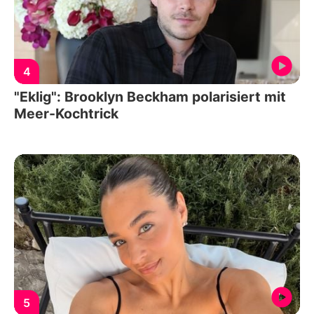
4
"Eklig": Brooklyn Beckham polarisiert mit
Meer-Kochtrick
5