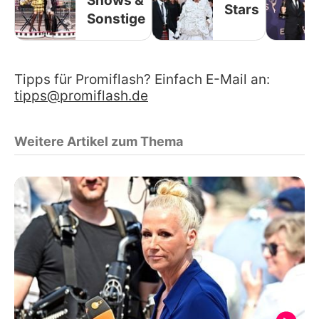
Shows &
Stars
Sonstige
Tipps für Promiflash? Einfach E-Mail an:
tipps@promiflash.de
Weitere Artikel zum Thema