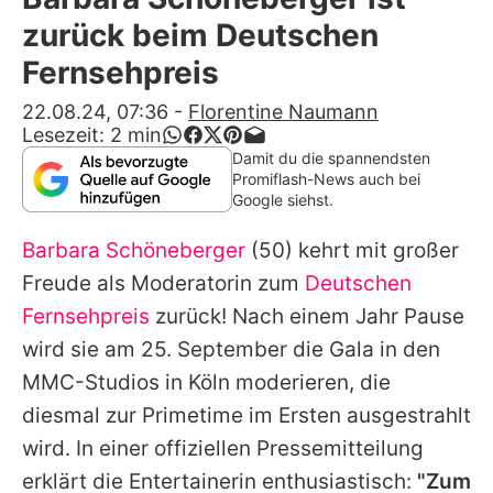
Alle Themen auf Promiflash
zurück beim Deutschen
Jobs
Fernsehpreis
App runterladen
22.08.24, 07:36
-
Florentine Naumann
Lesezeit:
2
min
Team
Damit du die spannendsten
Promiflash-News auch bei
Redaktionelle Richtlinien
Google siehst.
Barbara Schöneberger
(50) kehrt mit großer
Impressum
Freude als Moderatorin zum
Deutschen
Datenschutzerklärung
Fernsehpreis
zurück! Nach einem Jahr Pause
Nutzungsbedingungen
wird sie am 25. September die Gala in den
MMC-Studios in Köln moderieren, die
Utiq verwalten
diesmal zur Primetime im Ersten ausgestrahlt
wird. In einer offiziellen Pressemitteilung
erklärt die Entertainerin enthusiastisch:
"Zum