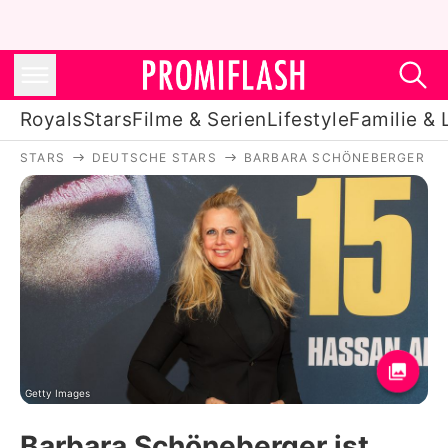
Royals
Stars
Filme & Serien
Lifestyle
Familie & 
STARS
DEUTSCHE STARS
BARBARA SCHÖNEBERGER
Royals
Stars
Filme & Serien
Lifestyle
Familie & Liebe
Promiflash Exklusiv
Getty Images
Barbara Schöneberger ist