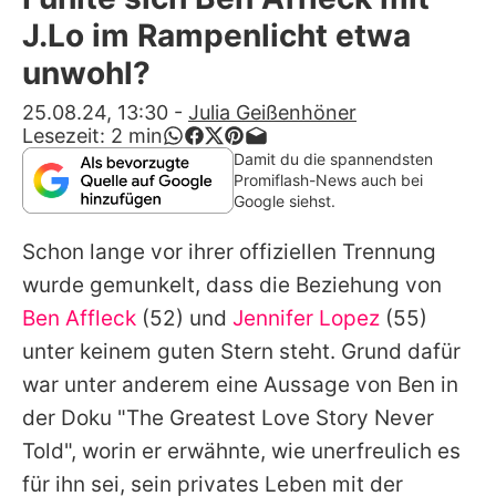
Alle Themen auf Promiflash
J.Lo im Rampenlicht etwa
Jobs
unwohl?
App runterladen
25.08.24, 13:30
-
Julia Geißenhöner
Lesezeit:
2
min
Team
Damit du die spannendsten
Promiflash-News auch bei
Redaktionelle Richtlinien
Google siehst.
Schon lange vor ihrer offiziellen Trennung
Impressum
wurde gemunkelt, dass die Beziehung von
Datenschutzerklärung
Ben Affleck
(52) und
Jennifer Lopez
(55)
Nutzungsbedingungen
unter keinem guten Stern steht. Grund dafür
war unter anderem eine Aussage von
Ben
in
Utiq verwalten
der Doku "The Greatest Love Story Never
Told", worin er erwähnte, wie unerfreulich es
für ihn sei, sein privates Leben mit der