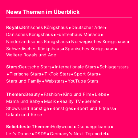
News Themen im Überblick
•
•
Royals
:
Britisches Königshaus
Deutscher Adel
•
•
Dänisches Königshaus
Fürstenhaus Monaco
•
•
Niederländisches Königshaus
Norwegisches Königshaus
•
•
Schwedisches Königshaus
Spanisches Königshaus
Weitere Royals und Adel
•
•
Stars
:
Deutsche Stars
Internationale Stars
Schlagerstars
•
•
•
•
Tierische Stars
TikTok Stars
Sport Stars
•
•
Stars und Family
Webstars
YouTube Stars
•
•
•
•
Themen
:
Beauty
Fashion
Kino und Film
Liebe
•
•
•
•
Mama und Baby
Musik
Reality TV
Serien
•
•
•
Shows und Sonstige
Sonstiges
Sport und Fitness
Urlaub und Reise
•
•
Beliebteste Themen
:
Hollywood
Dschungelcamp
•
•
•
Let's Dance
DSDS
Germany's Next Topmodel