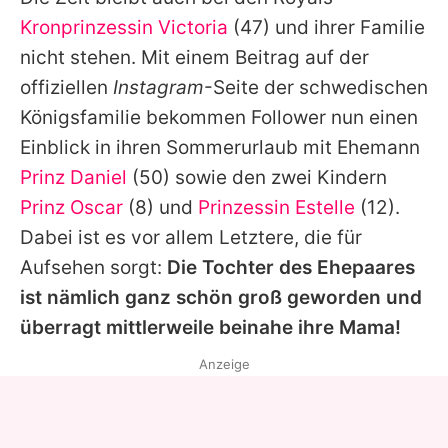
Alle Themen auf Promiflash
Kronprinzessin Victoria
(47) und ihrer Familie
Jobs
nicht stehen. Mit einem Beitrag auf der
offiziellen
Instagram
-Seite der schwedischen
App runterladen
Königsfamilie bekommen Follower nun einen
Team
Einblick in ihren Sommerurlaub mit Ehemann
Prinz Daniel
(50) sowie den zwei Kindern
Redaktionelle Richtlinien
Prinz Oscar
(8) und
Prinzessin Estelle
(12).
Impressum
Dabei ist es vor allem Letztere, die für
Aufsehen sorgt:
Die Tochter des Ehepaares
Datenschutzerklärung
ist nämlich ganz schön groß geworden und
Nutzungsbedingungen
überragt mittlerweile beinahe ihre Mama!
Utiq verwalten
Anzeige