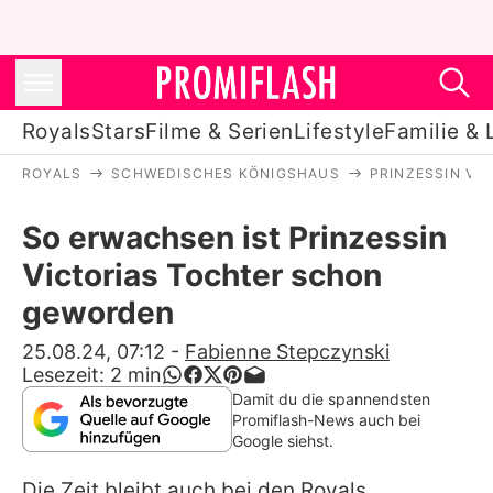
Royals
Stars
Filme & Serien
Lifestyle
Familie & 
ROYALS
SCHWEDISCHES KÖNIGSHAUS
PRINZESSIN VI
Royals
So erwachsen ist Prinzessin
Stars
Victorias Tochter schon
Filme & Serien
geworden
Lifestyle
25.08.24, 07:12
-
Fabienne Stepczynski
Lesezeit:
2
min
Familie & Liebe
Damit du die spannendsten
Promiflash-News auch bei
Promiflash Exklusiv
Google siehst.
Die Zeit bleibt auch bei den Royals