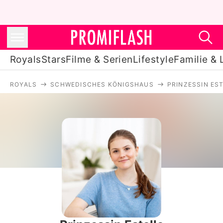
Royals
Stars
Filme & Serien
Lifestyle
Familie & 
ROYALS
SCHWEDISCHES KÖNIGSHAUS
PRINZESSIN ES
Royals
Stars
Filme & Serien
Lifestyle
Familie & Liebe
Promiflash Exklusiv