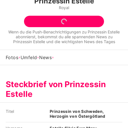
Prinzessin Estelle
Alle Themen auf Promiflash
Royal
Jobs
App runterladen
Wenn du die Push-Benachrichtigungen zu
Prinzessin Estelle
abonnierst, bekommst du alle spannenden News zu
Team
Prinzessin Estelle
und die wichtigsten News des Tages
Redaktionelle Richtlinien
Fotos
Umfeld
News
Impressum
Datenschutzerklärung
Steckbrief von Prinzessin
Nutzungsbedingungen
Estelle
Utiq verwalten
Titel
Prinzessin von Schweden,
Herzogin von Östergötland