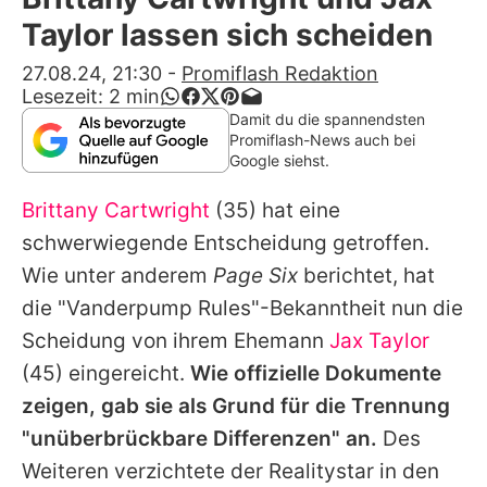
Alle Themen auf Promiflash
Taylor lassen sich scheiden
Jobs
27.08.24, 21:30
-
Promiflash Redaktion
Lesezeit:
2
min
App runterladen
Damit du die spannendsten
Promiflash-News auch bei
Team
Google siehst.
Redaktionelle Richtlinien
Brittany Cartwright
(35) hat eine
schwerwiegende Entscheidung getroffen.
Impressum
Wie unter anderem
Page Six
berichtet, hat
Datenschutzerklärung
die "Vanderpump Rules"-Bekanntheit nun die
Scheidung von ihrem Ehemann
Jax Taylor
Nutzungsbedingungen
(45) eingereicht.
Wie offizielle Dokumente
Utiq verwalten
zeigen, gab sie als Grund für die Trennung
"unüberbrückbare Differenzen" an.
Des
Weiteren verzichtete der Realitystar in den