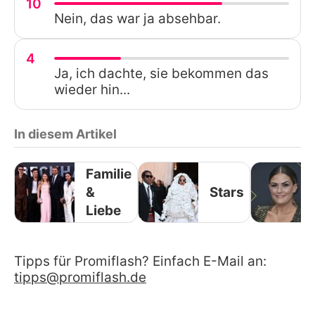
10
Nein, das war ja absehbar.
4
Ja, ich dachte, sie bekommen das
wieder hin...
In diesem Artikel
Familie
&
Stars
Liebe
Tipps für Promiflash? Einfach E-Mail an:
tipps@promiflash.de