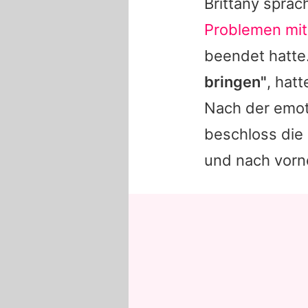
Brittany sprac
Problemen mi
beendet hatte
bringen"
, hat
Nach der emoti
beschloss die 
und nach vorn