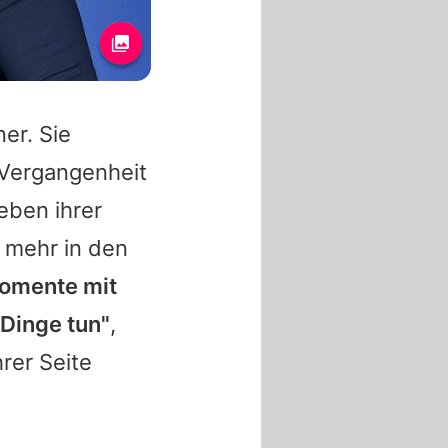
er. Sie
r Vergangenheit
eben ihrer
r mehr in den
Momente mit
Dinge tun"
,
rer Seite