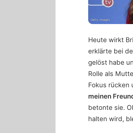
Getty Images
Heute wirkt Br
erklärte bei d
gelöst habe u
Rolle als Mutt
Fokus rücken 
meinen Freund
betonte sie. O
halten wird, b