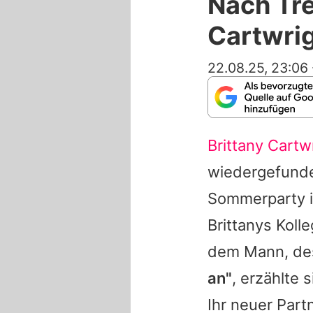
Nach Tre
Cartwrig
22.08.25, 23:06
Brittany Cartw
wiedergefunden
Sommerparty i
Brittanys Koll
dem Mann, des
an"
, erzählte
Ihr neuer Partn