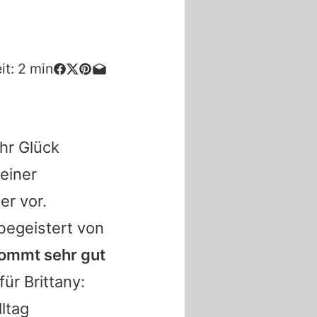
it:
2
min
hr Glück
einer
er vor.
 begeistert von
kommt sehr gut
für Brittany:
lltag