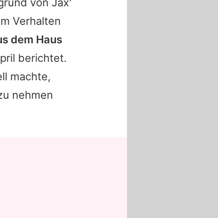
grund von Jax'
m Verhalten
aus dem Haus
ril berichtet.
ll machte,
t zu nehmen