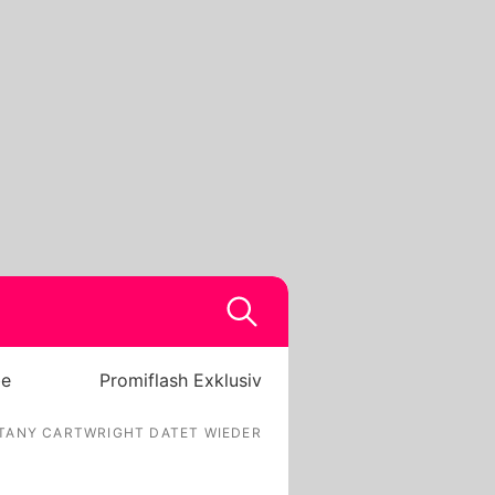
be
Promiflash Exklusiv
TANY CARTWRIGHT DATET WIEDER