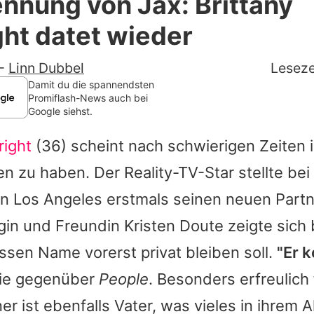
nnung von Jax: Brittany
Filme & Serien
ht datet wieder
Lifestyle
-
Linn Dubbel
Leseze
Familie & Liebe
Damit du die spannendsten
Promiflash-News auch bei
Google siehst.
Promiflash Exklusiv
right
(36) scheint nach schwierigen Zeiten i
Alle Themen auf Promiflash
 zu haben. Der Reality-TV-Star stellte bei 
Jobs
n Los Angeles erstmals seinen neuen Partn
App runterladen
egin und Freundin Kristen Doute zeigte sich
Team
sen Name vorerst privat bleiben soll.
"Er 
 sie gegenüber
People
. Besonders erfreulich 
Redaktionelle Richtlinien
er ist ebenfalls Vater, was vieles in ihrem A
Impressum