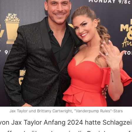
Jax Taylor und Brittany Cartwright, "Vanderpump Rules"-Stars
 von
Jax Taylor
Anfang 2024 hatte Schlagzei