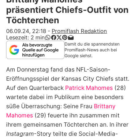
Alle Themen auf Promiflash
präsentiert Chiefs-Outfit von
Jobs
Töchterchen
App runterladen
06.09.24, 22:18
-
Promiflash Redaktion
Lesezeit:
2
min
Team
Damit du die spannendsten
Promiflash-News auch bei
Redaktionelle Richtlinien
Google siehst.
Am Donnerstag fand das NFL-Saison-
Impressum
Eröffnungsspiel der Kansas City Chiefs statt.
Datenschutzerklärung
Auf den Quarterback
Patrick Mahomes
(28)
Nutzungsbedingungen
wartete dabei im Publikum eine besonders
süße Überraschung: Seine Frau
Brittany
Utiq verwalten
Mahomes
(29) feuerte ihn zusammen mit
ihrem gemeinsamen Töchterchen an. In ihrer
Instagram
-Story teilte die Social-Media-