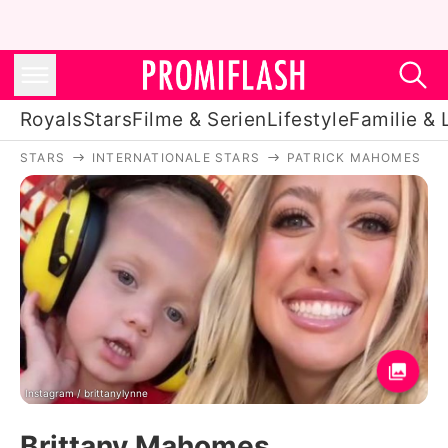
Royals
Stars
Filme & Serien
Lifestyle
Familie & 
STARS
INTERNATIONALE STARS
PATRICK MAHOMES
Royals
Stars
Filme & Serien
Lifestyle
Familie & Liebe
Promiflash Exklusiv
Instagram / brittanylynne
Brittany Mahomes