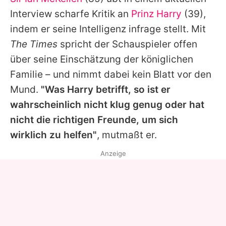
Alle Themen auf Promiflash
Interview scharfe Kritik an
Prinz Harry
(39),
Jobs
indem er seine Intelligenz infrage stellt. Mit
The Times
spricht der Schauspieler offen
App runterladen
über seine Einschätzung der königlichen
Team
Familie – und nimmt dabei kein Blatt vor den
Mund.
"Was Harry betrifft, so ist er
Redaktionelle Richtlinien
wahrscheinlich nicht klug genug oder hat
Impressum
nicht die richtigen Freunde, um sich
wirklich zu helfen"
, mutmaßt er.
Datenschutzerklärung
Anzeige
Nutzungsbedingungen
Utiq verwalten