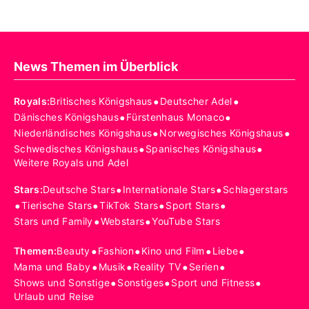
News Themen im Überblick
•
•
Royals
:
Britisches Königshaus
Deutscher Adel
•
•
Dänisches Königshaus
Fürstenhaus Monaco
•
•
Niederländisches Königshaus
Norwegisches Königshaus
•
•
Schwedisches Königshaus
Spanisches Königshaus
Weitere Royals und Adel
•
•
Stars
:
Deutsche Stars
Internationale Stars
Schlagerstars
•
•
•
•
Tierische Stars
TikTok Stars
Sport Stars
•
•
Stars und Family
Webstars
YouTube Stars
•
•
•
•
Themen
:
Beauty
Fashion
Kino und Film
Liebe
•
•
•
•
Mama und Baby
Musik
Reality TV
Serien
•
•
•
Shows und Sonstige
Sonstiges
Sport und Fitness
Urlaub und Reise