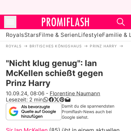
Royals
Stars
Filme & Serien
Lifestyle
Familie & 
ROYALS
BRITISCHES KÖNIGSHAUS
PRINZ HARRY
"N
Royals
"Nicht klug genug": Ian
Stars
McKellen schießt gegen
Filme & Serien
Prinz Harry
Lifestyle
10.09.24, 08:06
-
Florentine Naumann
Lesezeit:
2
min
Familie & Liebe
Damit du die spannendsten
Promiflash-News auch bei
Promiflash Exklusiv
Google siehst.
Sir Ian McKellen
(85) übt in einem aktuellen