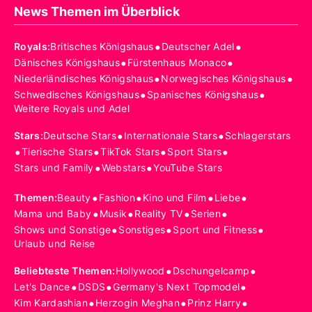
News Themen im Überblick
•
•
Royals
:
Britisches Königshaus
Deutscher Adel
•
•
Dänisches Königshaus
Fürstenhaus Monaco
•
•
Niederländisches Königshaus
Norwegisches Königshaus
•
•
Schwedisches Königshaus
Spanisches Königshaus
Weitere Royals und Adel
•
•
Stars
:
Deutsche Stars
Internationale Stars
Schlagerstars
•
•
•
•
Tierische Stars
TikTok Stars
Sport Stars
•
•
Stars und Family
Webstars
YouTube Stars
•
•
•
•
Themen
:
Beauty
Fashion
Kino und Film
Liebe
•
•
•
•
Mama und Baby
Musik
Reality TV
Serien
•
•
•
Shows und Sonstige
Sonstiges
Sport und Fitness
Urlaub und Reise
•
•
Beliebteste Themen
:
Hollywood
Dschungelcamp
•
•
•
Let's Dance
DSDS
Germany's Next Topmodel
•
•
•
Kim Kardashian
Herzogin Meghan
Prinz Harry