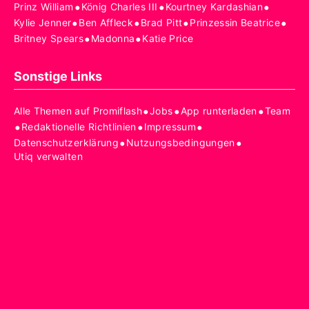
•
•
•
Prinz William
König Charles III
Kourtney Kardashian
•
•
•
•
Kylie Jenner
Ben Affleck
Brad Pitt
Prinzessin Beatrice
•
•
Britney Spears
Madonna
Katie Price
Sonstige Links
•
•
•
Alle Themen auf Promiflash
Jobs
App runterladen
Team
•
•
•
Redaktionelle Richtlinien
Impressum
•
•
Datenschutzerklärung
Nutzungsbedingungen
Utiq verwalten