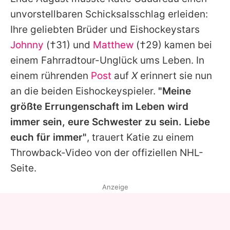
Alle Themen auf Promiflash
unvorstellbaren Schicksalsschlag erleiden:
Jobs
Ihre geliebten Brüder und Eishockeystars
Johnny
(†31) und
Matthew
(†29) kamen bei
App runterladen
einem Fahrradtour-Unglück ums Leben. In
Team
einem rührenden
Post
auf
X
erinnert sie nun
an die beiden Eishockeyspieler.
"Meine
Redaktionelle Richtlinien
größte Errungenschaft im Leben wird
Impressum
immer sein, eure Schwester zu sein. Liebe
euch für immer"
, trauert Katie zu einem
Datenschutzerklärung
Throwback-Video von der offiziellen NHL-
Nutzungsbedingungen
Seite.
Utiq verwalten
Anzeige