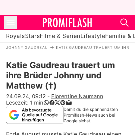
Royals
Stars
Filme & Serien
Lifestyle
Familie & 
JOHNNY GAUDREAU
KATIE GAUDREAU TRAUERT UM IHRE 
Royals
Katie Gaudreau trauert um
Stars
ihre Brüder Johnny und
Filme & Serien
Matthew (†)
Lifestyle
24.09.24, 09:12
-
Florentine Naumann
Lesezeit:
1
min
Familie & Liebe
Damit du die spannendsten
Promiflash-News auch bei
Promiflash Exklusiv
Google siehst.
Ende August musste Katie Gaudreau einen