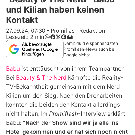
Alle Themen auf Promiflash
und Kilian haben keinen
Jobs
Kontakt
App runterladen
27.09.24, 07:30
-
Promiflash Redaktion
Lesezeit:
2
min
Team
Damit du die spannendsten
Promiflash-News auch bei
Redaktionelle Richtlinien
Google siehst.
Babu
ist enttäuscht von ihrem Teampartner.
Impressum
Bei
Beauty & The Nerd
kämpfte die Reality-
Datenschutzerklärung
TV-Bekanntheit gemeinsam mit dem Nerd
Nutzungsbedingungen
Kilian um den Sieg. Nach den Dreharbeiten
konnten die beiden den Kontakt allerdings
Utiq verwalten
nicht halten. Im
Promiflash
-Interview erklärt
Babu:
"Nach der Show sind wir ja alle ins
Hotel gekommen und er hat sich noch nicht