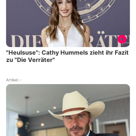
"Heulsuse": Cathy Hummels zieht ihr Fazit
zu "Die Verräter"
Artikel
-