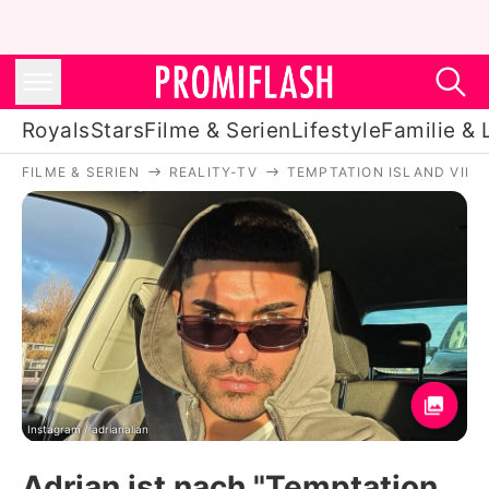
Royals
Stars
Filme & Serien
Lifestyle
Familie & 
FILME & SERIEN
REALITY-TV
TEMPTATION ISLAND VIP
Royals
Stars
Filme & Serien
Lifestyle
Familie & Liebe
Promiflash Exklusiv
Instagram / adrianalian
Adrian ist nach "Temptation