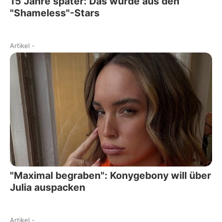
15 Jahre später: Das wurde aus den
"Shameless"-Stars
Artikel
-
"Maximal begraben": Konygebony will über
Julia auspacken
Artikel
-