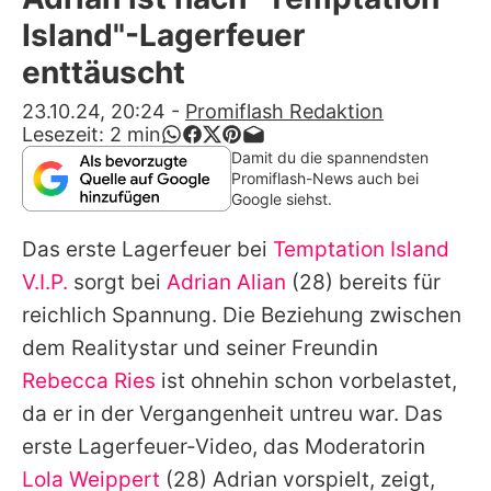
Alle Themen auf Promiflash
Island"-Lagerfeuer
Jobs
enttäuscht
App runterladen
23.10.24, 20:24
-
Promiflash Redaktion
Lesezeit:
2
min
Team
Damit du die spannendsten
Promiflash-News auch bei
Redaktionelle Richtlinien
Google siehst.
Das erste Lagerfeuer bei
Temptation Island
Impressum
V.I.P.
sorgt bei
Adrian Alian
(28) bereits für
Datenschutzerklärung
reichlich Spannung. Die Beziehung zwischen
Nutzungsbedingungen
dem Realitystar und seiner Freundin
Rebecca Ries
ist ohnehin schon vorbelastet,
Utiq verwalten
da er in der Vergangenheit untreu war. Das
erste Lagerfeuer-Video, das Moderatorin
Lola Weippert
(28) Adrian vorspielt, zeigt,