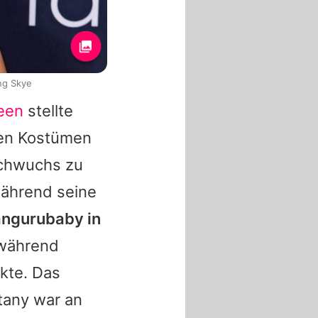
ng Skye
een
stellte
 den Kostümen
Nachwuchs zu
während seine
Kängurubaby in
 während
kte. Das
tany war an