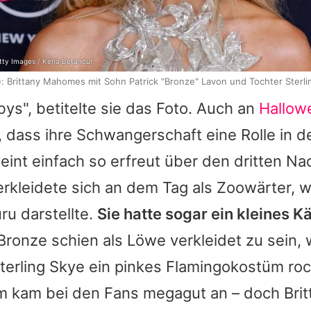
etty Images / Kena Betancur
e: Brittany Mahomes mit Sohn Patrick "Bronze" Lavon und Tochter Sterli
bys", betitelte sie das Foto. Auch an
Hallow
r, dass ihre Schwangerschaft eine Rolle in
cheint einfach so erfreut über den dritten 
rkleidete sich an dem Tag als Zoowärter, 
ru darstellte.
Sie hatte sogar ein kleines 
ronze schien als Löwe verkleidet zu sein,
terling Skye ein pinkes Flamingokostüm roc
m kam bei den Fans megagut an – doch Brit