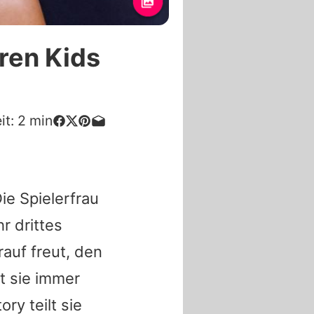
hren Kids
it:
2
min
Die Spielerfrau
r drittes
auf freut, den
t sie immer
ry teilt sie