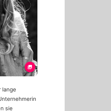
r lange
 Unternehmerin
n sie