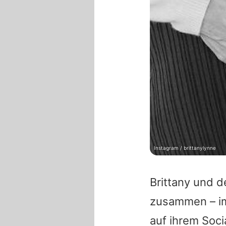
Instagram / brittanylynne
Brittany und d
zusammen – im
auf ihrem Soc