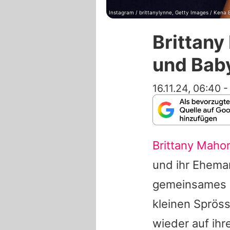
Instagram / brittanylynne, Getty Images / Kena
Brittany
und Bab
16.11.24, 06:40
Brittany Mah
und ihr Ehem
gemeinsames K
kleinen Spröss
wieder auf ih