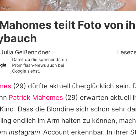
 Betancur
Datenschutzerklärung
 Mahomes teilt Foto von i
Nutzungsbedingungen
ybauch
Utiq verwalten
-
Julia Geißenhöner
Leseze
Damit du die spannendsten
Promiflash-News auch bei
Google siehst.
omes
(29) dürfte aktuell überglücklich sein. 
ann
Patrick Mahomes
(29) erwarten aktuell ih
ind. Dass die Blondine sich schon sehr dar
ling endlich im Arm halten zu können, mach
rem
Instagram
-Account erkennbar. In ihrer Sto