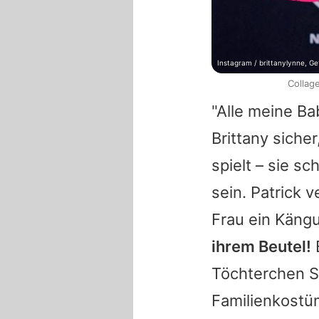
Instagram / brittanylynne, G
Collag
"Alle meine Ba
Brittany siche
spielt – sie s
sein.
Patrick
ve
Frau ein Kängu
ihrem Beutel!
B
Töchterchen S
Familienkostü