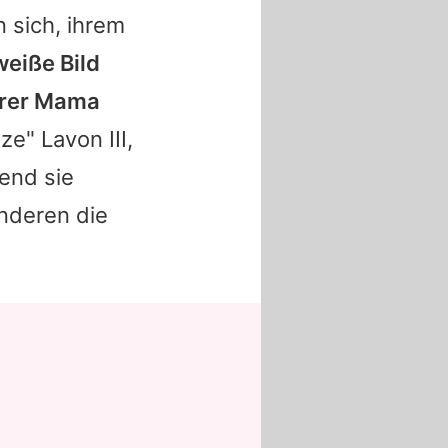
 sich, ihrem
eiße Bild
ihrer Mama
e" Lavon III,
rend sie
anderen die