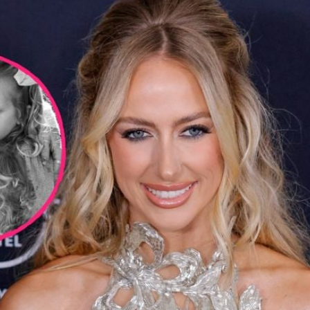
Filme & Serien
Lifestyle
Familie & Liebe
Promiflash Exklusiv
Alle Themen auf Promiflash
Jobs
App runterladen
Team
Redaktionelle Richtlinien
Impressum