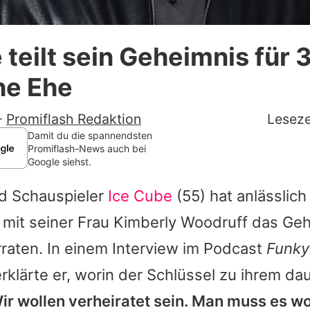
Datenschutzerklärung
 teilt sein Geheimnis für 
Nutzungsbedingungen
he Ehe
Utiq verwalten
-
Promiflash Redaktion
Leseze
Damit du die spannendsten
Promiflash-News auch bei
Google siehst.
d Schauspieler
Ice Cube
(55) hat anlässlich
mit seiner Frau Kimberly Woodruff das Geh
raten. In einem Interview im Podcast
Funky
lärte er, worin der Schlüssel zu ihrem da
ir wollen verheiratet sein. Man muss es wo