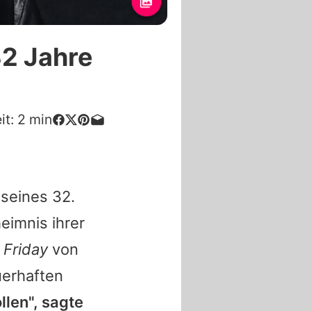
32 Jahre
it:
2
min
 seines 32.
eimnis ihrer
 Friday
von
uerhaften
llen", sagte