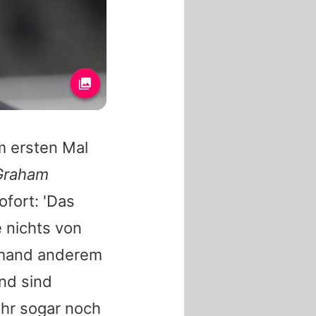
m ersten Mal
 Graham
ofort: 'Das
e nichts von
jemand anderem
nd sind
ihr sogar noch