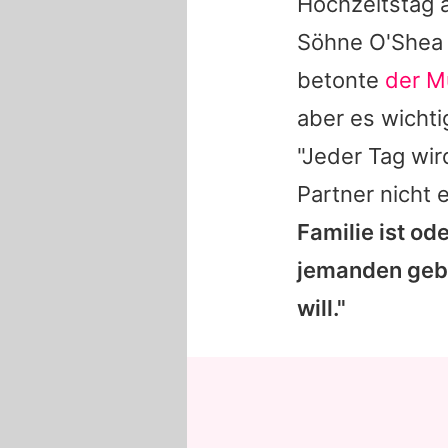
Hochzeitstag 
Söhne O'Shea J
betonte
der M
aber es wicht
"Jeder Tag wir
Partner nicht e
Familie ist od
jemanden gebe
will."