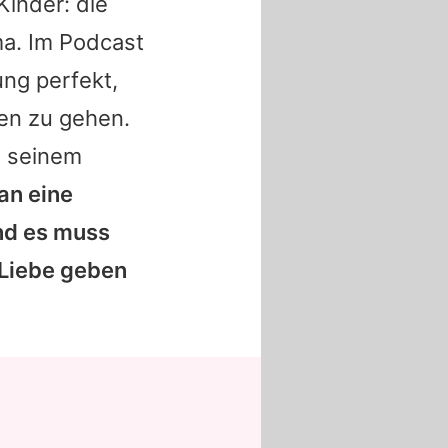
inder: die
ma. Im Podcast
ung perfekt,
en zu gehen.
n seinem
an eine
und es muss
 Liebe geben