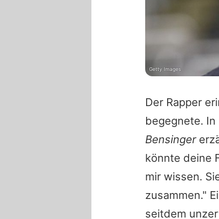
Getty Images
Der Rapper eri
begegnete. In
Bensinger
erzä
könnte deine F
mir wissen. S
zusammen." Ein
seitdem unzert