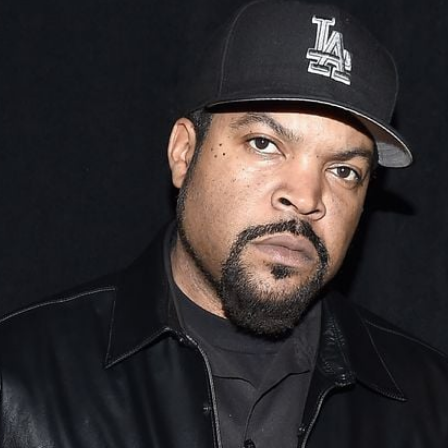
Filme & Serien
Lifestyle
Familie & Liebe
Promiflash Exklusiv
Alle Themen auf Promiflash
Jobs
App runterladen
Team
Redaktionelle Richtlinien
Impressum