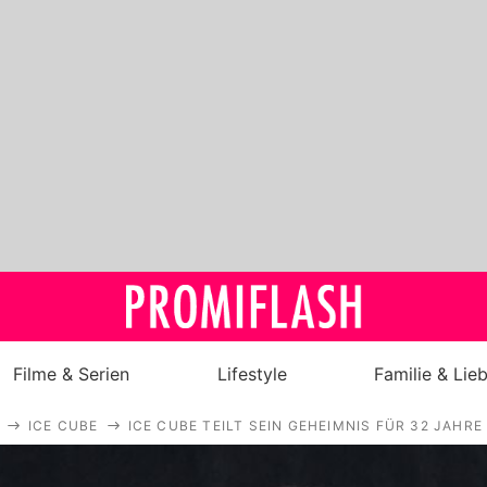
Filme & Serien
Lifestyle
Familie & Lie
ICE CUBE
ICE CUBE TEILT SEIN GEHEIMNIS FÜR 32 JAHR
Royals
Stars