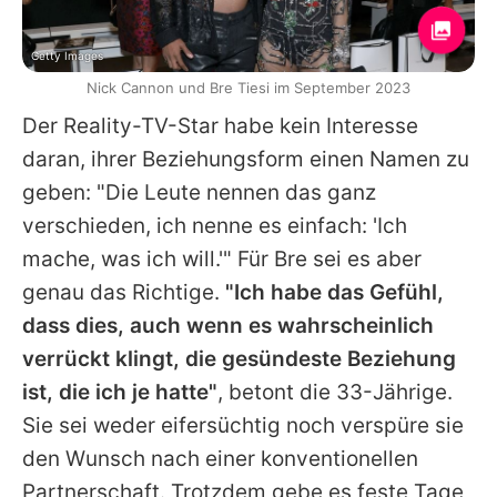
Getty Images
Nick Cannon und Bre Tiesi im September 2023
Der Reality-TV-Star habe kein Interesse
daran, ihrer Beziehungsform einen Namen zu
geben: "Die Leute nennen das ganz
verschieden, ich nenne es einfach: 'Ich
mache, was ich will.'" Für
Bre
sei es aber
genau das Richtige.
"Ich habe das Gefühl,
dass dies, auch wenn es wahrscheinlich
verrückt klingt, die gesündeste Beziehung
ist, die ich je hatte"
, betont die 33-Jährige.
Sie sei weder eifersüchtig noch verspüre sie
den Wunsch nach einer konventionellen
Partnerschaft. Trotzdem gebe es feste Tage,