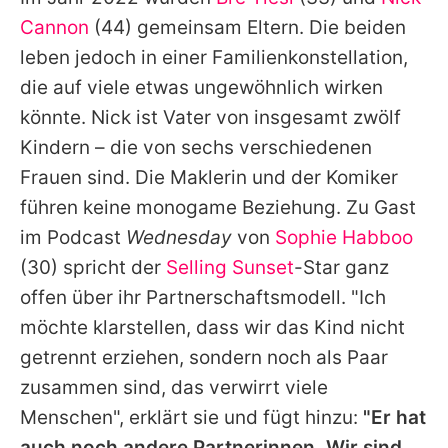
Alle Themen auf Promiflash
Cannon
(44) gemeinsam Eltern. Die beiden
Jobs
leben jedoch in einer Familienkonstellation,
die auf viele etwas ungewöhnlich wirken
App runterladen
könnte.
Nick
ist Vater von insgesamt zwölf
Team
Kindern – die von sechs verschiedenen
Frauen sind. Die Maklerin und der Komiker
Redaktionelle Richtlinien
führen keine monogame Beziehung. Zu Gast
Impressum
im Podcast
Wednesday
von
Sophie Habboo
(30) spricht der
Selling Sunset
-Star ganz
Datenschutzerklärung
offen über ihr Partnerschaftsmodell. "Ich
Nutzungsbedingungen
möchte klarstellen, dass wir das Kind nicht
Utiq verwalten
getrennt erziehen, sondern noch als Paar
zusammen sind, das verwirrt viele
Menschen", erklärt sie und fügt hinzu:
"Er hat
auch noch andere Partnerinnen. Wir sind