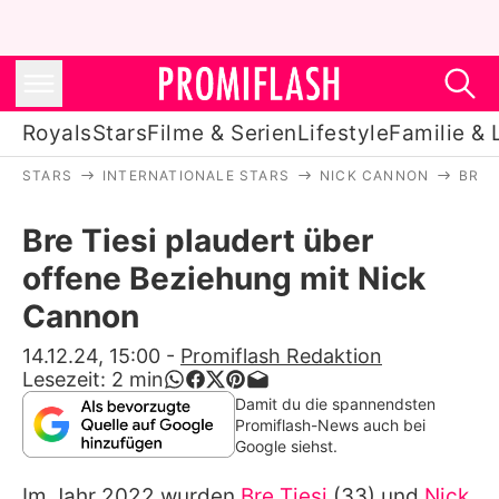
Royals
Stars
Filme & Serien
Lifestyle
Familie & 
STARS
INTERNATIONALE STARS
NICK CANNON
BRE 
Royals
Bre Tiesi plaudert über
Stars
offene Beziehung mit Nick
Filme & Serien
Cannon
Lifestyle
14.12.24, 15:00
-
Promiflash Redaktion
Lesezeit:
2
min
Familie & Liebe
Damit du die spannendsten
Promiflash-News auch bei
Promiflash Exklusiv
Google siehst.
Im Jahr 2022 wurden
Bre Tiesi
(33) und
Nick