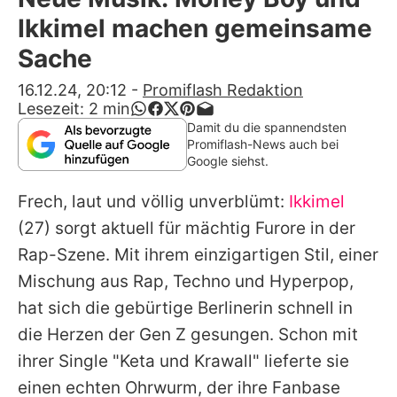
Alle Themen auf Promiflash
Ikkimel machen gemeinsame
Jobs
Sache
App runterladen
16.12.24, 20:12
-
Promiflash Redaktion
Lesezeit:
2
min
Team
Damit du die spannendsten
Promiflash-News auch bei
Redaktionelle Richtlinien
Google siehst.
Frech, laut und völlig unverblümt:
Ikkimel
Impressum
(27) sorgt aktuell für mächtig Furore in der
Datenschutzerklärung
Rap-Szene. Mit ihrem einzigartigen Stil, einer
Nutzungsbedingungen
Mischung aus Rap, Techno und Hyperpop,
hat sich die gebürtige Berlinerin schnell in
Utiq verwalten
die Herzen der Gen Z gesungen. Schon mit
ihrer Single "Keta und Krawall" lieferte sie
einen echten Ohrwurm, der ihre Fanbase