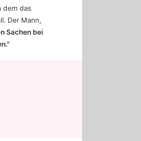
in dem das
ll. Der Mann,
en Sachen bei
n."