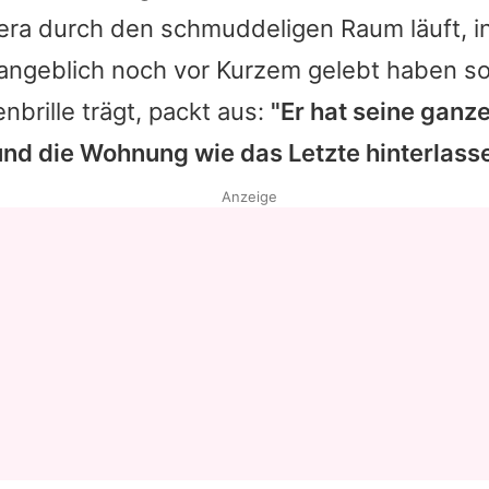
era durch den schmuddeligen Raum läuft, 
Datenschutzerklärung
angeblich noch vor Kurzem gelebt haben so
Nutzungsbedingungen
nbrille trägt, packt aus:
"Er hat seine ganz
Utiq verwalten
und die Wohnung wie das Letzte hinterlasse
Anzeige