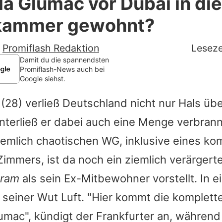
la Glumac vor Dubai in di
Filme & Serien
kammer gewohnt?
Lifestyle
-
Promiflash Redaktion
Leseze
Familie & Liebe
Damit du die spannendsten
Promiflash-News auch bei
Google siehst.
Promiflash Exklusiv
(28) verließ Deutschland nicht nur Hals übe
Alle Themen auf Promiflash
interließ er dabei auch eine Menge verbrann
Jobs
emlich chaotischen WG, inklusive eines ko
App runterladen
 Zimmers, ist da noch ein ziemlich verärgert
Team
gram
als sein Ex-Mitbewohner vorstellt. In 
seiner Wut Luft. "Hier kommt die komplett
Redaktionelle Richtlinien
umac", kündigt der Frankfurter an, während 
Impressum