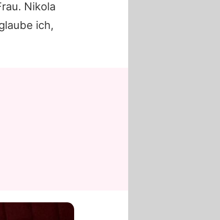
Frau.
Nikola
glaube ich,