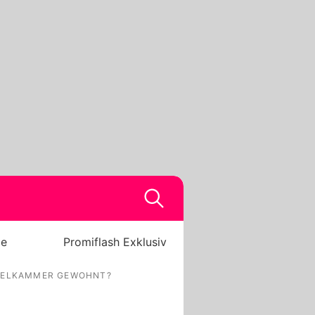
be
Promiflash Exklusiv
MPELKAMMER GEWOHNT?