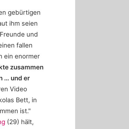
en gebürtigen
ut ihm seien
e Freunde und
inen fallen
ch ein enormer
jekte zusammen
n … und er
ren Video
kolas
Bett, in
ommen ist."
ng
(29) hält,