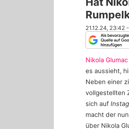
Hat Niko
Rumpel
21.12.24, 23:42
Nikola Glumac
es aussieht, h
Neben einer zi
vollgestellten
sich auf
Insta
macht der nun 
über Nikola Gl