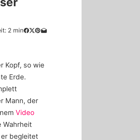
eser
it:
2
min
r Kopf, so wie
te Erde.
mplett
er Mann, der
einem
Video
e Wahrheit
er begleitet