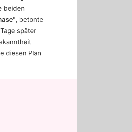
e beiden
hase"
, betonte
 Tage später
ekanntheit
e diesen Plan