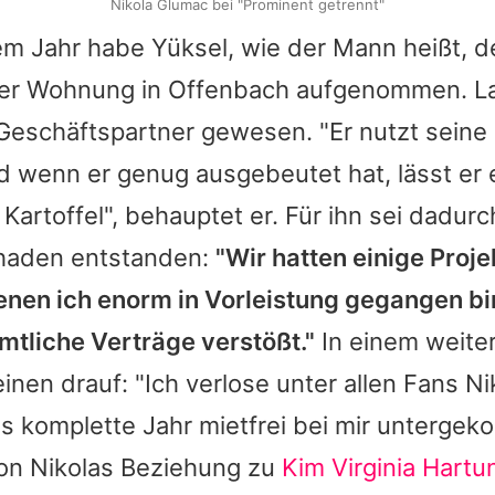
Nikola Glumac bei "Prominent getrennt"
em Jahr habe Yüksel, wie der Mann heißt, d
ner Wohnung in Offenbach aufgenommen. La
 Geschäftspartner gewesen. "Er nutzt sein
 wenn er genug ausgebeutet hat, lässt er e
 Kartoffel", behauptet er. Für ihn sei dadur
Schaden entstanden:
"Wir hatten einige Pro
denen ich enorm in Vorleistung gegangen bi
mtliche Verträge verstößt."
In einem weite
einen drauf: "Ich verlose unter allen Fans
Ni
 komplette Jahr mietfrei bei mir untergek
von
Nikolas
Beziehung zu
Kim Virginia Hartu