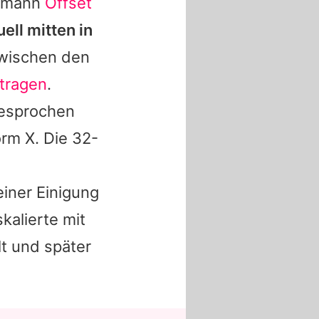
hemann
Offset
ell mitten in
wischen den
etragen
.
esprochen
orm X. Die 32-
iner Einigung
kalierte mit
lt und später