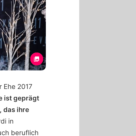
er Ehe 2017
e ist geprägt
 das ihre
di
in
uch beruflich