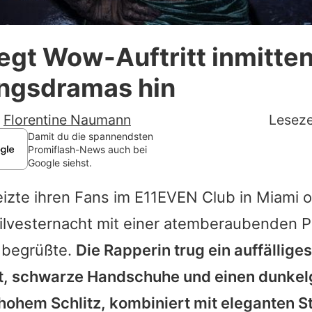
Datenschutzerklärung
legt Wow-Auftritt inmitte
Nutzungsbedingungen
ngsdramas hin
Utiq verwalten
-
Florentine Naumann
Leseze
Damit du die spannendsten
Promiflash-News auch bei
Google siehst.
izte ihren Fans im E11EVEN Club in Miami or
 Silvesternacht mit einer atemberaubenden
 begrüßte.
Die Rapperin trug ein auffälliges
t, schwarze Handschuhe und einen dunke
ohem Schlitz, kombiniert mit eleganten St