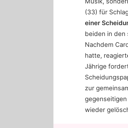
Musik, sonder
(33) für Schla
einer Scheidu
beiden in den
Nachdem
Card
hatte, reagier
Jährige forde
Scheidungspapi
zur gemeinsam
gegenseitigen 
wieder gelösc