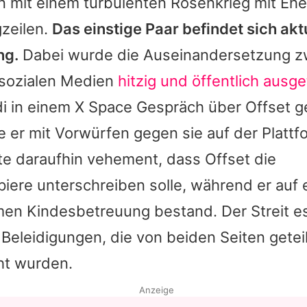
n mit einem turbulenten Rosenkrieg mit E
gzeilen.
Das einstige Paar befindet sich aktu
ng.
Dabei wurde die Auseinandersetzung z
 sozialen Medien
hitzig und öffentlich ausg
i
in einem X Space Gespräch über
Offset
g
te er mit Vorwürfen gegen sie auf der Plattf
rte daraufhin vehement, dass
Offset
die
ere unterschreiben solle, während er auf e
en Kindesbetreuung bestand. Der Streit es
Beleidigungen, die von beiden Seiten getei
ht wurden.
Anzeige