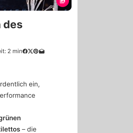
n des
it:
2
min
dentlich ein,
 Performance
lgrünen
ilettos
– die