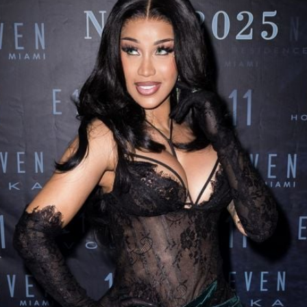
Filme & Serien
Lifestyle
Familie & Liebe
Promiflash Exklusiv
Alle Themen auf Promiflash
Jobs
App runterladen
Team
Redaktionelle Richtlinien
Impressum