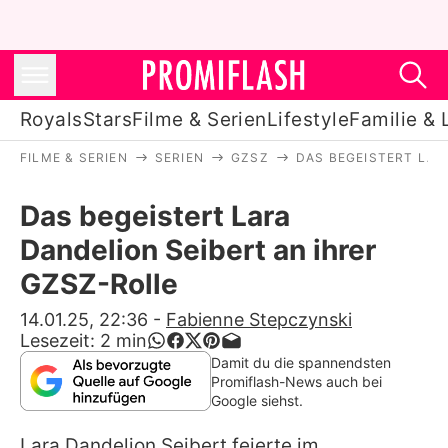
Royals
Stars
Filme & Serien
Lifestyle
Familie & 
FILME & SERIEN
SERIEN
GZSZ
DAS BEGEISTERT LAR
Royals
Das begeistert Lara
Stars
Dandelion Seibert an ihrer
Filme & Serien
GZSZ-Rolle
Lifestyle
14.01.25, 22:36
-
Fabienne Stepczynski
Lesezeit:
2
min
Familie & Liebe
Damit du die spannendsten
Promiflash-News auch bei
Promiflash Exklusiv
Google siehst.
Lara Dandelion Seibert
feierte im