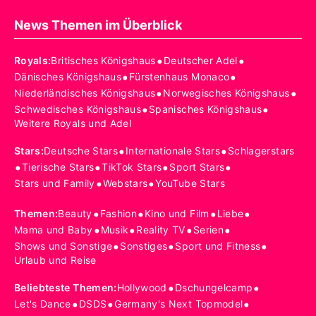
News Themen im Überblick
•
•
Royals
:
Britisches Königshaus
Deutscher Adel
•
•
Dänisches Königshaus
Fürstenhaus Monaco
•
•
Niederländisches Königshaus
Norwegisches Königshaus
•
•
Schwedisches Königshaus
Spanisches Königshaus
Weitere Royals und Adel
•
•
Stars
:
Deutsche Stars
Internationale Stars
Schlagerstars
•
•
•
•
Tierische Stars
TikTok Stars
Sport Stars
•
•
Stars und Family
Webstars
YouTube Stars
•
•
•
•
Themen
:
Beauty
Fashion
Kino und Film
Liebe
•
•
•
•
Mama und Baby
Musik
Reality TV
Serien
•
•
•
Shows und Sonstige
Sonstiges
Sport und Fitness
Urlaub und Reise
•
•
Beliebteste Themen
:
Hollywood
Dschungelcamp
•
•
•
Let's Dance
DSDS
Germany's Next Topmodel