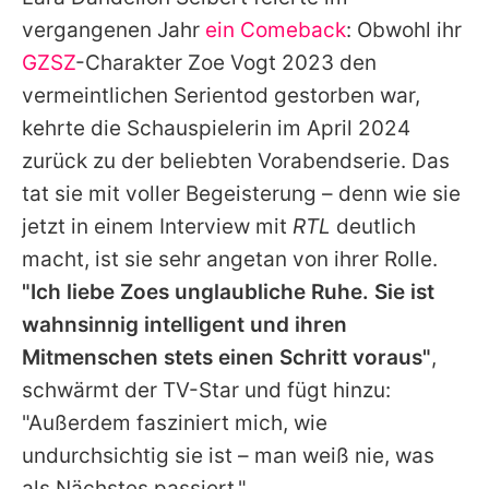
Alle Themen auf Promiflash
vergangenen Jahr
ein Comeback
: Obwohl ihr
Jobs
GZSZ
-Charakter Zoe Vogt 2023 den
vermeintlichen Serientod gestorben war,
App runterladen
kehrte die Schauspielerin im April 2024
Team
zurück zu der beliebten Vorabendserie. Das
tat sie mit voller Begeisterung – denn wie sie
Redaktionelle Richtlinien
jetzt in einem Interview mit
RTL
deutlich
Impressum
macht, ist sie sehr angetan von ihrer Rolle.
"Ich liebe Zoes unglaubliche Ruhe. Sie ist
Datenschutzerklärung
wahnsinnig intelligent und ihren
Nutzungsbedingungen
Mitmenschen stets einen Schritt voraus"
,
Utiq verwalten
schwärmt der TV-Star und fügt hinzu:
"Außerdem fasziniert mich, wie
undurchsichtig sie ist – man weiß nie, was
als Nächstes passiert."