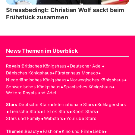
Stressbedingt: Christian Wolf sackt beim
Frühstück zusammen
News Themen im Überblick
•
•
Royals
:
Britisches Königshaus
Deutscher Adel
•
•
Dänisches Königshaus
Fürstenhaus Monaco
•
•
Niederländisches Königshaus
Norwegisches Königshaus
•
•
Schwedisches Königshaus
Spanisches Königshaus
Weitere Royals und Adel
•
•
Stars
:
Deutsche Stars
Internationale Stars
Schlagerstars
•
•
•
•
Tierische Stars
TikTok Stars
Sport Stars
•
•
Stars und Family
Webstars
YouTube Stars
•
•
•
•
Themen
:
Beauty
Fashion
Kino und Film
Liebe