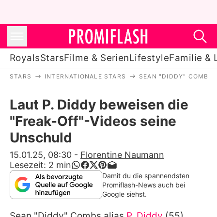
Royals
Stars
Filme & Serien
Lifestyle
Familie & 
STARS
INTERNATIONALE STARS
SEAN "DIDDY" COMBS
Royals
Laut P. Diddy beweisen die
Stars
"Freak-Off"-Videos seine
Filme & Serien
Unschuld
Lifestyle
15.01.25, 08:30
-
Florentine Naumann
Lesezeit:
2
min
Familie & Liebe
Damit du die spannendsten
Promiflash-News auch bei
Promiflash Exklusiv
Google siehst.
Sean "Diddy" Combs alias
P. Diddy
(55)