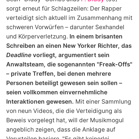
Alle Themen auf Promiflash
sorgt erneut für Schlagzeilen: Der Rapper
Jobs
verteidigt sich aktuell im Zusammenhang mit
schweren Vorwürfen – darunter Sexhandel
App runterladen
und Körperverletzung.
In einem brisanten
Team
Schreiben an einen New Yorker Richter, das
Deadline
vorliegt, argumentiert sein
Redaktionelle Richtlinien
Anwaltsteam, die sogenannten "Freak-Offs"
Impressum
– private Treffen, bei denen mehrere
Personen beteiligt gewesen sein sollen –
Datenschutzerklärung
seien vollkommen einvernehmliche
Nutzungsbedingungen
Interaktionen gewesen.
Mit einer Sammlung
Utiq verwalten
von neun Videos, die die Verteidigung als
Beweis vorgelegt hat, will der Musikmogul
angeblich zeigen, dass die Anklage auf
Vorurteilen basiere. "Es gibt keinerlei