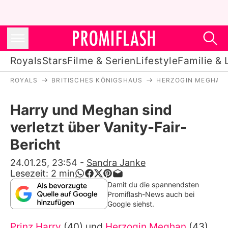
Royals
Stars
Filme & Serien
Lifestyle
Familie & 
ROYALS
BRITISCHES KÖNIGSHAUS
HERZOGIN MEGHAN
Royals
Harry und Meghan sind
Stars
verletzt über Vanity-Fair-
Filme & Serien
Bericht
Lifestyle
24.01.25, 23:54
-
Sandra Janke
Lesezeit:
2
min
Familie & Liebe
Damit du die spannendsten
Promiflash-News auch bei
Promiflash Exklusiv
Google siehst.
Prinz Harry
(40) und
Herzogin Meghan
(43)