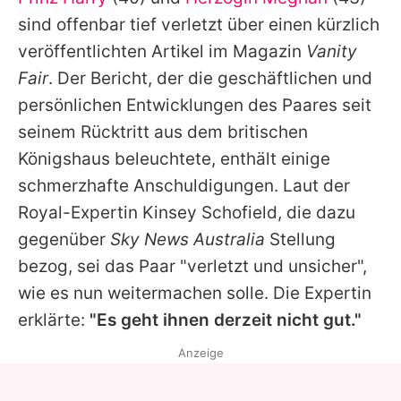
Alle Themen auf Promiflash
sind offenbar tief verletzt über einen kürzlich
Jobs
veröffentlichten Artikel im Magazin
Vanity
Fair
. Der Bericht, der die geschäftlichen und
App runterladen
persönlichen Entwicklungen des Paares seit
Team
seinem Rücktritt aus dem britischen
Königshaus beleuchtete, enthält einige
Redaktionelle Richtlinien
schmerzhafte Anschuldigungen. Laut der
Impressum
Royal-Expertin Kinsey Schofield, die dazu
gegenüber
Sky News Australia
Stellung
Datenschutzerklärung
bezog, sei das Paar "verletzt und unsicher",
Nutzungsbedingungen
wie es nun weitermachen solle. Die Expertin
Utiq verwalten
erklärte:
"Es geht ihnen derzeit nicht gut."
Anzeige