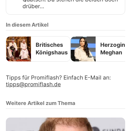
drüber...
In diesem Artikel
Britisches
Herzogin
Königshaus
Meghan
Tipps für Promiflash? Einfach E-Mail an:
tipps@promiflash.de
Weitere Artikel zum Thema