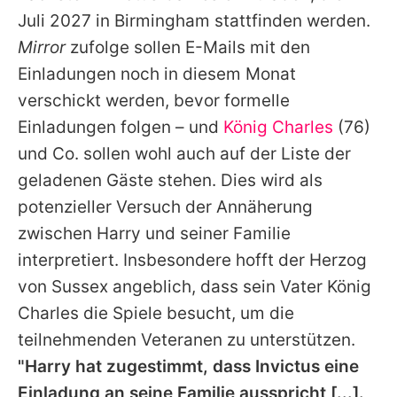
Alle Themen auf Promiflash
Juli 2027 in Birmingham stattfinden werden.
Mirror
zufolge sollen E-Mails mit den
Jobs
Einladungen noch in diesem Monat
App runterladen
verschickt werden, bevor formelle
Team
Einladungen folgen – und
König Charles
(76)
und Co. sollen wohl auch auf der Liste der
Redaktionelle Richtlinien
geladenen Gäste stehen. Dies wird als
Impressum
potenzieller Versuch der Annäherung
zwischen
Harry
und seiner Familie
Datenschutzerklärung
interpretiert. Insbesondere hofft der Herzog
Nutzungsbedingungen
von Sussex angeblich, dass sein Vater
König
Charles
die Spiele besucht, um die
Utiq verwalten
teilnehmenden Veteranen zu unterstützen.
"Harry hat zugestimmt, dass Invictus eine
Einladung an seine Familie ausspricht [...].