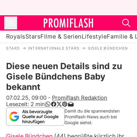
Royals
Stars
Filme & Serien
Lifestyle
Familie & 
STARS
INTERNATIONALE STARS
GISELE BÜNDCHEN
Royals
Diese neuen Details sind zu
Stars
Gisele Bündchens Baby
Filme & Serien
bekannt
Lifestyle
07.02.25, 09:00
-
Promiflash Redaktion
Lesezeit:
2
min
Familie & Liebe
Damit du die spannendsten
Promiflash-News auch bei
Promiflash Exklusiv
Google siehst.
Gisele Bündchen
(44) begrüßte kürzlich ihr