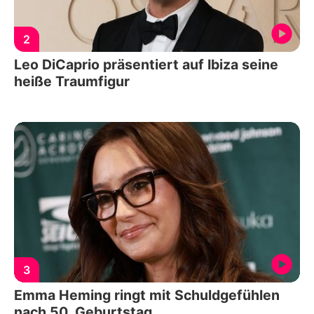
2
Leo DiCaprio präsentiert auf Ibiza seine
heiße Traumfigur
3
Emma Heming ringt mit Schuldgefühlen
nach 50. Geburtstag