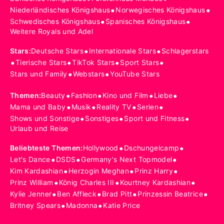
•
•
Niederländisches Königshaus
Norwegisches Königshaus
•
•
Schwedisches Königshaus
Spanisches Königshaus
Weitere Royals und Adel
•
•
Stars
:
Deutsche Stars
Internationale Stars
Schlagerstars
•
•
•
•
Tierische Stars
TikTok Stars
Sport Stars
•
•
Stars und Family
Webstars
YouTube Stars
•
•
•
•
Themen
:
Beauty
Fashion
Kino und Film
Liebe
•
•
•
•
Mama und Baby
Musik
Reality TV
Serien
•
•
•
Shows und Sonstige
Sonstiges
Sport und Fitness
Urlaub und Reise
•
•
Beliebteste Themen
:
Hollywood
Dschungelcamp
•
•
•
Let's Dance
DSDS
Germany's Next Topmodel
•
•
•
Kim Kardashian
Herzogin Meghan
Prinz Harry
•
•
•
Prinz William
König Charles III
Kourtney Kardashian
•
•
•
•
Kylie Jenner
Ben Affleck
Brad Pitt
Prinzessin Beatrice
•
•
Britney Spears
Madonna
Katie Price