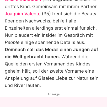
Alle Themen auf Promiflash
drittes Kind. Gemeinsam mit ihrem Partner
Jobs
Joaquim Valente
(35) freut sich die Beauty
über den Nachwuchs, behielt alle
App runterladen
Einzelheiten allerdings erst einmal für sich.
Team
Nun plaudert ein Insider im Gespräch mit
People
einige spannende Details aus.
Redaktionelle Richtlinien
Demnach soll das Model einen Jungen auf
Impressum
die Welt gebracht haben.
Während die
Quelle den ersten Vornamen des Kindes
Datenschutzerklärung
geheim hält, soll der zweite Vorname eine
Nutzungsbedingungen
Anspielung auf
Giseles
Liebe zur Natur sein
Utiq verwalten
und River lauten.
Anzeige