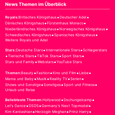
News Themen im Überblick
•
•
Royals
:
Britisches Königshaus
Deutscher Adel
•
•
Dänisches Königshaus
Fürstenhaus Monaco
•
•
Niederländisches Königshaus
Norwegisches Königshaus
•
•
Schwedisches Königshaus
Spanisches Königshaus
Weitere Royals und Adel
•
•
Stars
:
Deutsche Stars
Internationale Stars
Schlagerstars
•
•
•
•
Tierische Stars
TikTok Stars
Sport Stars
•
•
Stars und Family
Webstars
YouTube Stars
•
•
•
•
Themen
:
Beauty
Fashion
Kino und Film
Liebe
•
•
•
•
Mama und Baby
Musik
Reality TV
Serien
•
•
•
Shows und Sonstige
Sonstiges
Sport und Fitness
Urlaub und Reise
•
•
Beliebteste Themen
:
Hollywood
Dschungelcamp
•
•
•
Let's Dance
DSDS
Germany's Next Topmodel
•
•
•
Kim Kardashian
Herzogin Meghan
Prinz Harry