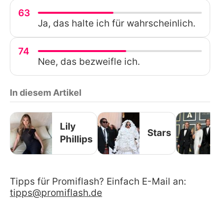
63
Ja, das halte ich für wahrscheinlich.
74
Nee, das bezweifle ich.
In diesem Artikel
Lily
Stars
Phillips
Tipps für Promiflash? Einfach E-Mail an:
tipps@promiflash.de