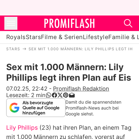
Royals
Stars
Filme & Serien
Lifestyle
Familie & 
STARS
SEX MIT 1.000 MÄNNERN: LILY PHILLIPS LEGT IHRE
Royals
Sex mit 1.000 Männern: Lily
Stars
Phillips legt ihren Plan auf Eis
Filme & Serien
07.02.25, 22:42
-
Promiflash Redaktion
Lesezeit:
2
min
Lifestyle
Damit du die spannendsten
Promiflash-News auch bei
Familie & Liebe
Google siehst.
Promiflash Exklusiv
Lily Phillips
(23) hat ihren Plan, an einem Tag
mit 1.000 Männern zu schlafen, vorerst auf