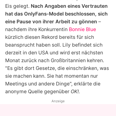
Alle Themen auf Promiflash
Eis gelegt.
Nach Angaben eines Vertrauten
hat das OnlyFans-Model beschlossen, sich
Jobs
eine Pause von ihrer Arbeit zu gönnen
–
App runterladen
nachdem ihre Konkurrentin
Bonnie Blue
Team
kürzlich diesen Rekord bereits für sich
beansprucht haben soll.
Lily
befindet sich
Redaktionelle Richtlinien
derzeit in den USA und wird erst nächsten
Impressum
Monat zurück nach Großbritannien kehren.
"Es gibt dort Gesetze, die einschränken, was
Datenschutzerklärung
sie machen kann. Sie hat momentan nur
Nutzungsbedingungen
Meetings und andere Dinge", erklärte die
anonyme Quelle gegenüber
OK!.
Utiq verwalten
Anzeige