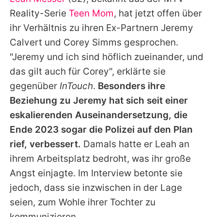
Alle Themen auf Promiflash
Reality-Serie
Teen Mom
, hat jetzt offen über
Jobs
ihr Verhältnis zu ihren Ex-Partnern Jeremy
Calvert und Corey Simms gesprochen.
App runterladen
"Jeremy und ich sind höflich zueinander, und
Team
das gilt auch für Corey", erklärte sie
gegenüber
InTouch
.
Besonders ihre
Redaktionelle Richtlinien
Beziehung zu Jeremy hat sich seit einer
Impressum
eskalierenden Auseinandersetzung, die
Ende 2023 sogar die Polizei auf den Plan
Datenschutzerklärung
rief, verbessert.
Damals hatte er
Leah
an
Nutzungsbedingungen
ihrem Arbeitsplatz bedroht, was ihr große
Utiq verwalten
Angst einjagte. Im Interview betonte sie
jedoch, dass sie inzwischen in der Lage
seien, zum Wohle ihrer Tochter zu
kommunizieren.