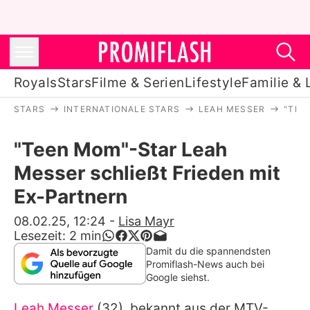
Royals
Stars
Filme & Serien
Lifestyle
Familie & 
STARS
INTERNATIONALE STARS
LEAH MESSER
"TEE
Royals
"Teen Mom"-Star Leah
Stars
Messer schließt Frieden mit
Filme & Serien
Ex-Partnern
Lifestyle
08.02.25, 12:24
-
Lisa Mayr
Lesezeit:
2
min
Familie & Liebe
Damit du die spannendsten
Promiflash-News auch bei
Promiflash Exklusiv
Google siehst.
Leah Messer
(32), bekannt aus der MTV-