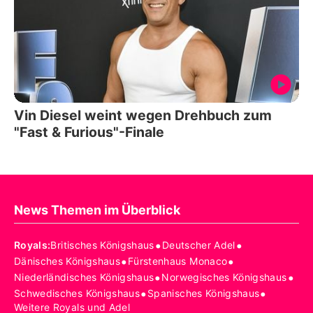
Vin Diesel weint wegen Drehbuch zum
"Fast & Furious"-Finale
News Themen im Überblick
•
•
Royals
:
Britisches Königshaus
Deutscher Adel
•
•
Dänisches Königshaus
Fürstenhaus Monaco
•
•
Niederländisches Königshaus
Norwegisches Königshaus
•
•
Schwedisches Königshaus
Spanisches Königshaus
Weitere Royals und Adel