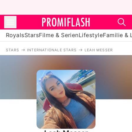
Royals
Stars
Filme & Serien
Lifestyle
Familie & 
STARS
INTERNATIONALE STARS
LEAH MESSER
Royals
Stars
Filme & Serien
Lifestyle
Familie & Liebe
Promiflash Exklusiv