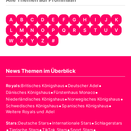
A
B
C
D
E
F
G
H
I
J
K
L
M
N
O
P
Q
R
S
T
U
V
W
X
Y
Z
#
News Themen im Überblick
•
•
Royals
:
Britisches Königshaus
Deutscher Adel
•
•
Dänisches Königshaus
Fürstenhaus Monaco
•
•
Niederländisches Königshaus
Norwegisches Königshaus
•
•
Schwedisches Königshaus
Spanisches Königshaus
Weitere Royals und Adel
•
•
Stars
:
Deutsche Stars
Internationale Stars
Schlagerstars
•
•
•
•
Tierische Stars
TikTok Stars
Sport Stars