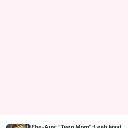
Ehe-Aus: "Teen Mom"-Leah lässt