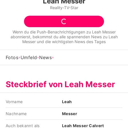
Leah Messer
Alle Themen auf Promiflash
Reality-TV-Star
Jobs
App runterladen
Wenn du die Push-Benachrichtigungen zu
Leah Messer
abonnierst, bekommst du alle spannenden News zu
Leah
Team
Messer
und die wichtigsten News des Tages
Redaktionelle Richtlinien
Fotos
Umfeld
News
Impressum
Datenschutzerklärung
Steckbrief von Leah Messer
Nutzungsbedingungen
Utiq verwalten
Vorname
Leah
Nachname
Messer
Auch bekannt als
Leah Messer Calvert