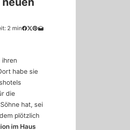
r neuen
it:
2
min
 ihren
Dort habe sie
shotels
ür die
 Söhne hat, sei
dem plötzlich
ion im Haus