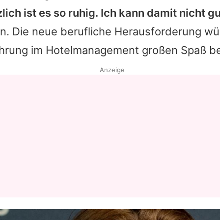
lich ist es so ruhig. Ich kann damit nicht 
Datenschutzerklärung
fen. Die neue berufliche Herausforderung wür
Nutzungsbedingungen
ahrung im Hotelmanagement großen Spaß be
Utiq verwalten
Anzeige