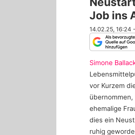
Neustart
Job ins 
14.02.25, 16:24
Simone Ballac
Lebensmittelpu
vor Kurzem die
übernommen, w
ehemalige Fra
dies ein Neust
ruhig geworden