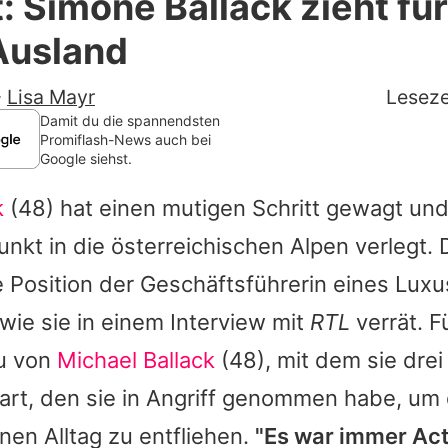
: Simone Ballack zieht fü
Filme & Serien
Ausland
Lifestyle
-
Lisa Mayr
Leseze
Familie & Liebe
Damit du die spannendsten
Promiflash-News auch bei
Google siehst.
Promiflash Exklusiv
k
(48) hat einen mutigen Schritt gewagt und
Alle Themen auf Promiflash
nkt in die österreichischen Alpen verlegt. 
Jobs
 Position der Geschäftsführerin eines Luxu
App runterladen
ie sie in einem Interview mit
RTL
verrät. F
Team
u von
Michael Ballack
(48), mit dem sie drei
art, den sie in Angriff genommen habe, um 
Redaktionelle Richtlinien
en Alltag zu entfliehen.
"Es war immer Act
Impressum