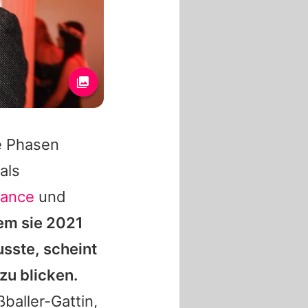
te Phasen
als
Dance
und
m sie 2021
sste, scheint
zu blicken.
baller-Gattin,