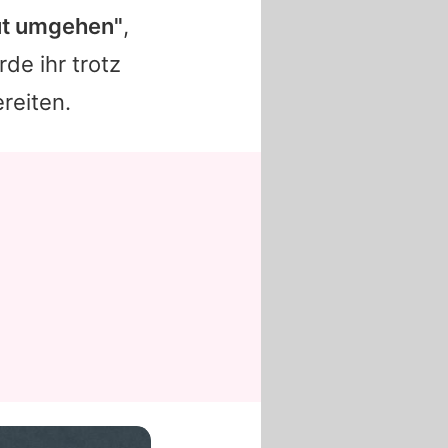
gut umgehen"
,
de ihr trotz
reiten.