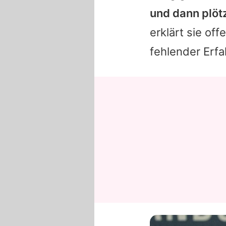
und dann plötz
erklärt sie of
fehlender Erf