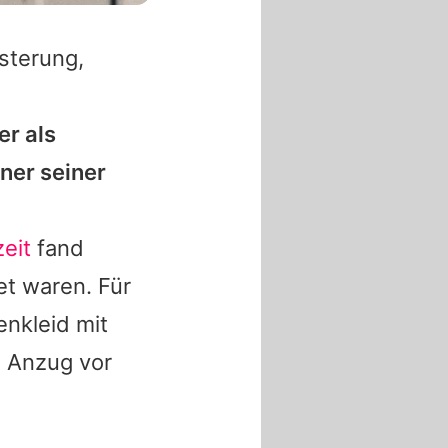
sterung,
er als
iner seiner
eit
fand
et waren. Für
enkleid mit
n Anzug vor