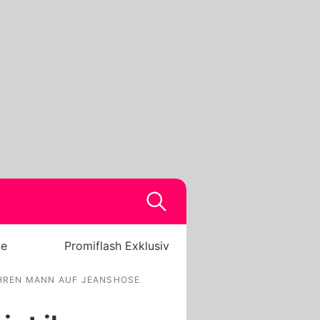
be
Promiflash Exklusiv
IHREN MANN AUF JEANSHOSE