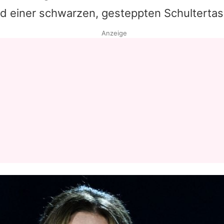
d einer schwarzen, gesteppten Schultertas
Datenschutzerklärung
Anzeige
Nutzungsbedingungen
Utiq verwalten