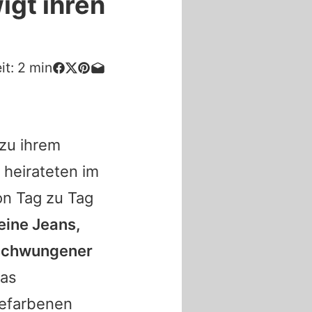
igt ihren
it:
2
min
 zu ihrem
 heirateten im
n Tag zu Tag
eine Jeans,
eschwungener
das
mefarbenen