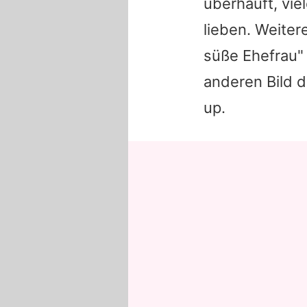
überhäuft, vie
lieben. Weiter
süße Ehefrau
anderen Bild d
up.