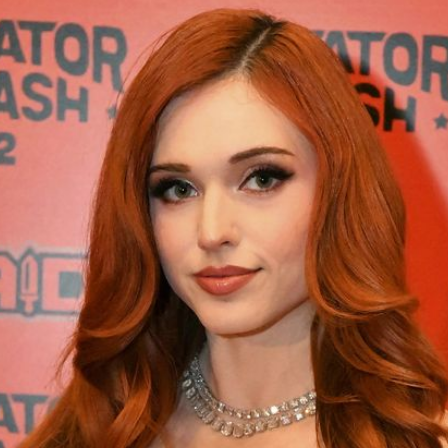
Filme & Serien
Lifestyle
Familie & Liebe
Promiflash Exklusiv
Alle Themen auf Promiflash
Jobs
App runterladen
Team
Redaktionelle Richtlinien
Impressum