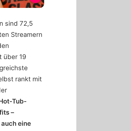
n sind 72,5
sten Streamern
 den
t über 19
lgreichste
lbst rankt mit
der
"Hot-Tub-
its –
 auch eine