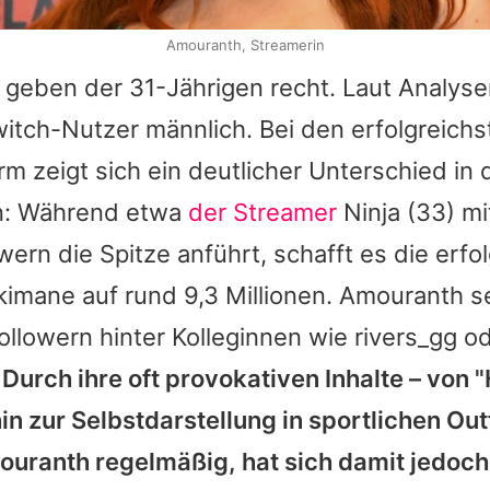
Amouranth, Streamerin
n geben der 31-Jährigen recht. Laut Analyse
itch-Nutzer männlich. Bei den erfolgreich
orm zeigt sich ein deutlicher Unterschied in
n: Während etwa
der Streamer
Ninja
(33) mi
wern die Spitze anführt, schafft es die erfo
imane auf rund 9,3 Millionen.
Amouranth
se
Followern hinter Kolleginnen wie rivers_gg o
Durch ihre oft provokativen Inhalte – von 
in zur Selbstdarstellung in sportlichen Outf
ouranth
regelmäßig, hat sich damit jedoch