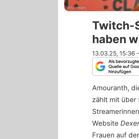
Getty Images
Twitch-
haben we
13.03.25, 15:36
Amouranth
, d
zählt mit über
Streamerinnen
Website
Dexer
Frauen auf de