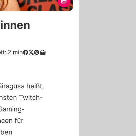
rinnen
it:
2
min
Siragusa heißt,
chsten Twitch-
 Gaming-
ncen für
aben