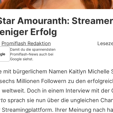
Datenschutzerklärung
Star Amouranth: Streame
Nutzungsbedingungen
niger Erfolg
Utiq verwalten
-
Promiflash Redaktion
Leseze
Damit du die spannendsten
Promiflash-News auch bei
Google siehst.
ie mit bürgerlichem Namen Kaitlyn Michelle 
 sechs Millionen Followern zu den erfolgrei
 weltweit. Doch in einem Interview mit der
to
sprach sie nun über die ungleichen Cha
r Streamingplattform. Ihrer Meinung nach h