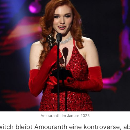
Amouranth im Januar 2023
itch bleibt
Amouranth
eine kontroverse, a