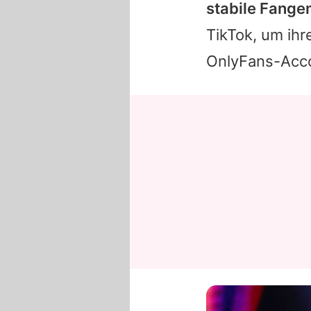
stabile Fange
TikTok, um ihr
OnlyFans-Acco