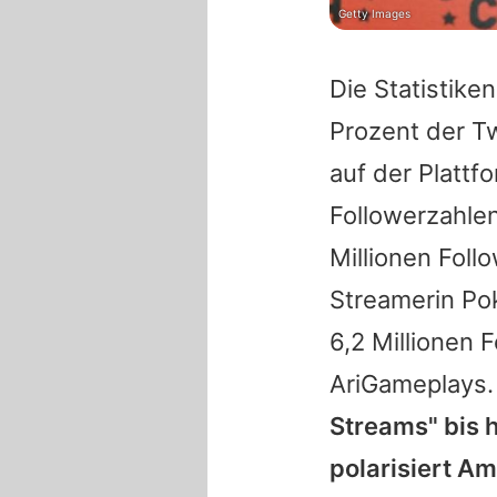
Getty Images
Die Statistike
Prozent der Tw
auf der Plattf
Followerzahle
Millionen Follo
Streamerin Pok
6,2 Millionen 
AriGameplays.
Streams" bis h
polarisiert
Am