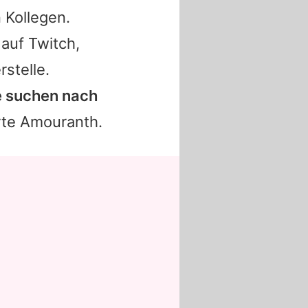
 Kollegen.
auf Twitch,
stelle.
ie suchen nach
rte
Amouranth
.