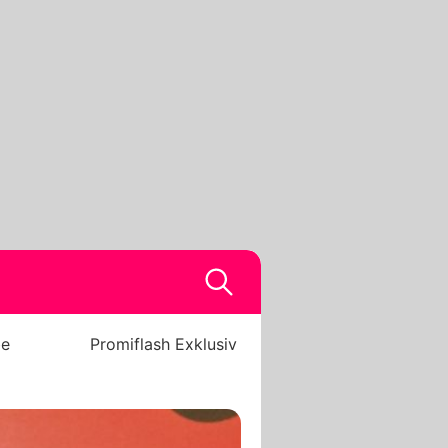
be
Promiflash Exklusiv