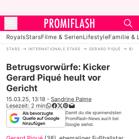
Royals
Stars
Filme & Serien
Lifestyle
Familie & 
STARS
INTERNATIONALE STARS
GERARD PIQUÉ
BET
Royals
Betrugsvorwürfe: Kicker
Stars
Gerard Piqué heult vor
Filme & Serien
Gericht
Lifestyle
15.03.25, 13:18
-
Sandrine Palme
Lesezeit:
2
min
Familie & Liebe
Damit du die spannendsten
Promiflash-News auch bei
Promiflash Exklusiv
Google siehst.
Gerard Piqué
(38), ehemaliger Fußballstar