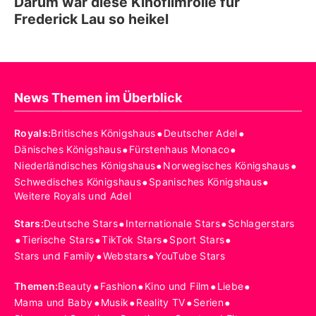
Darum war diese Kinofilmrolle für
Frederick Lau so heikel
News Themen im Überblick
•
•
Royals
:
Britisches Königshaus
Deutscher Adel
•
•
Dänisches Königshaus
Fürstenhaus Monaco
•
•
Niederländisches Königshaus
Norwegisches Königshaus
•
•
Schwedisches Königshaus
Spanisches Königshaus
Weitere Royals und Adel
•
•
Stars
:
Deutsche Stars
Internationale Stars
Schlagerstars
•
•
•
•
Tierische Stars
TikTok Stars
Sport Stars
•
•
Stars und Family
Webstars
YouTube Stars
•
•
•
•
Themen
:
Beauty
Fashion
Kino und Film
Liebe
•
•
•
•
Mama und Baby
Musik
Reality TV
Serien