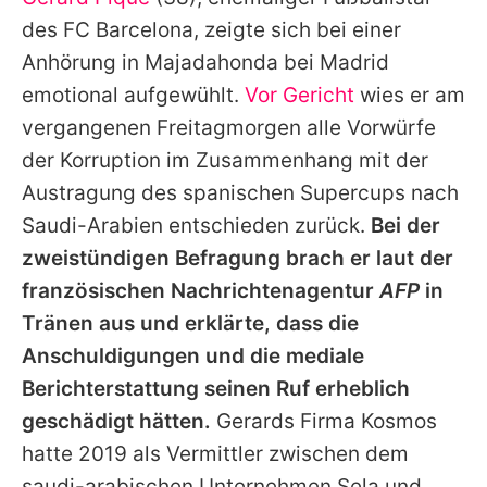
Alle Themen auf Promiflash
des FC Barcelona, zeigte sich bei einer
Jobs
Anhörung in Majadahonda bei Madrid
emotional aufgewühlt.
Vor Gericht
wies er am
App runterladen
vergangenen Freitagmorgen alle Vorwürfe
Team
der Korruption im Zusammenhang mit der
Austragung des spanischen Supercups nach
Redaktionelle Richtlinien
Saudi-Arabien entschieden zurück.
Bei der
Impressum
zweistündigen Befragung brach er laut der
französischen Nachrichtenagentur
AFP
in
Datenschutzerklärung
Tränen aus und erklärte, dass die
Nutzungsbedingungen
Anschuldigungen und die mediale
Utiq verwalten
Berichterstattung seinen Ruf erheblich
geschädigt hätten.
Gerards Firma Kosmos
hatte 2019 als Vermittler zwischen dem
saudi-arabischen Unternehmen Sela und