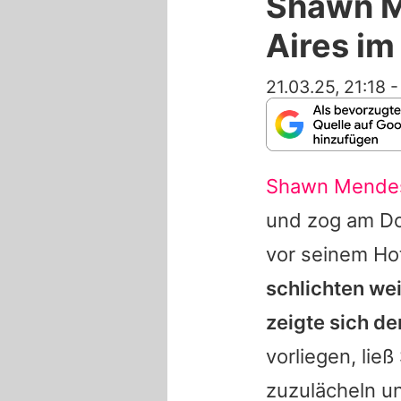
Shawn M
Aires im
21.03.25, 21:18
Shawn Mende
und zog am Do
vor seinem Hot
schlichten we
zeigte sich de
vorliegen, li
zuzulächeln u