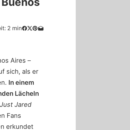
n Buenos
it:
2
min
nos Aires –
 sich, als er
en.
In einem
enden Lächeln
Just Jared
en Fans
en erkundet