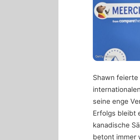
Getty Images
Shawn feierte 
internationale
seine enge Ve
Erfolgs bleibt 
kanadische Sä
betont immer w