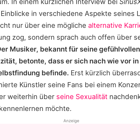
m. In einem kürzlichen Interview bei
Siriu
 Einblicke in verschiedene Aspekte seines 
icht nur über eine mögliche
alternative Karr
ung zog, sondern sprach auch offen über s
er Musiker, bekannt für seine gefühlvolle
zität, betonte, dass er sich nach wie vor i
elbstfindung befinde.
Erst kürzlich überras
ierte Künstler seine Fans bei einem Konzert
 er weiterhin über
seine Sexualität
nachdenk
 kennenlernen möchte.
Anzeige