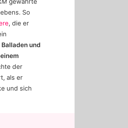
sXM
gewährte
Lebens. So
iere
, die er
ein
n Balladen und
n einem
chte der
, als er
e und sich