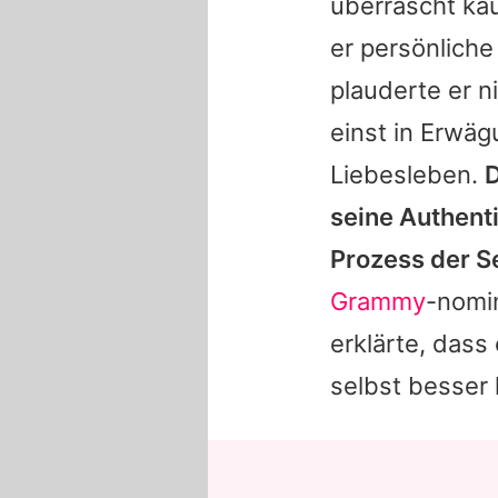
überrascht kau
er persönliche
plauderte er n
einst in Erwäg
Liebesleben.
D
seine Authenti
Prozess der S
Grammy
-nomin
erklärte, dass
selbst besser