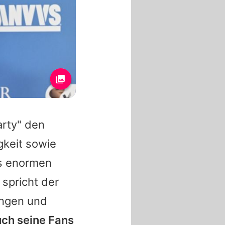
arty" den
gkeit sowie
es enormen
 spricht der
ungen und
ch seine Fans