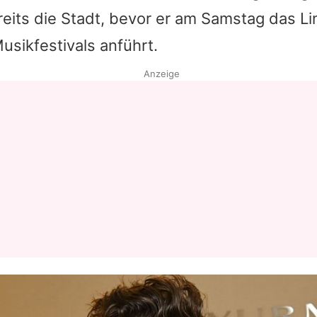
eits die Stadt, bevor er am Samstag das L
Datenschutzerklärung
usikfestivals anführt.
Nutzungsbedingungen
Anzeige
Utiq verwalten