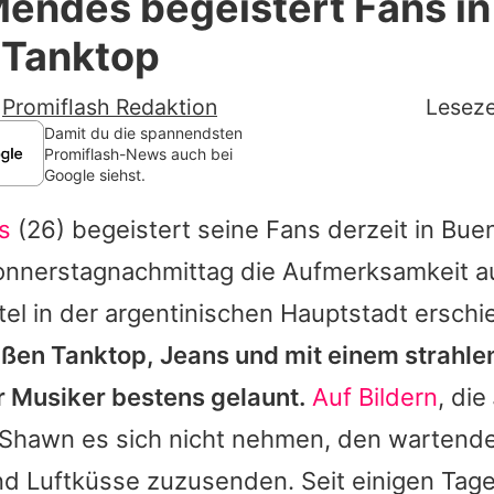
endes begeistert Fans i
Filme & Serien
 Tanktop
Lifestyle
-
Promiflash Redaktion
Leseze
Familie & Liebe
Damit du die spannendsten
Promiflash-News auch bei
Google siehst.
Promiflash Exklusiv
s
(26) begeistert seine Fans derzeit in Bue
Alle Themen auf Promiflash
nnerstagnachmittag die Aufmerksamkeit auf
Jobs
el in der argentinischen Hauptstadt erschi
App runterladen
ißen Tanktop, Jeans und mit einem strahl
Team
r Musiker bestens gelaunt.
Auf Bildern
, die
eß Shawn es sich nicht nehmen, den wartend
Redaktionelle Richtlinien
nd Luftküsse zuzusenden. Seit einigen Tag
Impressum