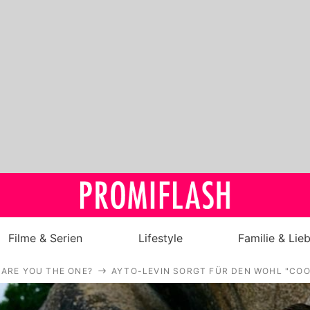
Filme & Serien
Lifestyle
Familie & Lie
ARE YOU THE ONE?
AYTO-LEVIN SORGT FÜR DEN WOHL "CO
Royals
Stars