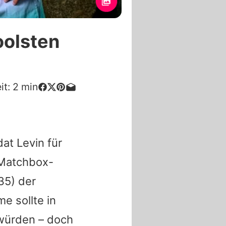
oolsten
it:
2
min
dat
Levin
für
 Matchbox-
35) der
e sollte in
würden – doch