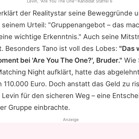
Levin, "Are You The One"-Kandidat Staffel 6
klärt der Realitystar seine Beweggründe u
 seinem Urteil: "Gruppenangebot – das mac
eine wichtige Erkenntnis." Auch seine Mitst
t. Besonders Tano ist voll des Lobes:
"Das 
ment bei '
Are You The One?
', Bruder."
Wie
atching Night aufklärt, hatte das abgeleh
 110.000 Euro. Doch anstatt das Geld zu ris
h
Levin
für den sicheren Weg – eine Entsche
er Gruppe einbrachte.
Anzeige