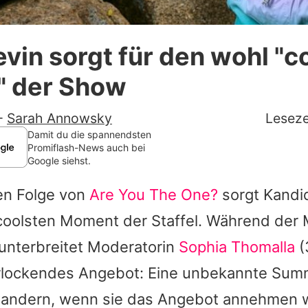
Datenschutzerklärung
in sorgt für den wohl "c
Nutzungsbedingungen
 der Show
Utiq verwalten
-
Sarah Annowsky
Leseze
Damit du die spannendsten
Promiflash-News auch bei
Google siehst.
ten Folge von
Are You The One?
sorgt Kandi
t coolsten Moment der Staffel. Während der
unterbreitet Moderatorin
Sophia Thomalla
(
rlockendes Angebot: Eine unbekannte Summ
wandern, wenn sie das Angebot annehmen 