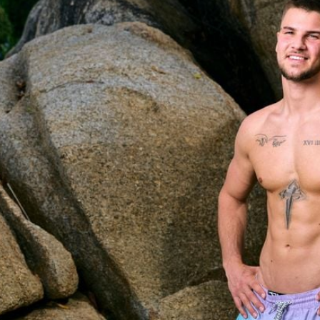
Filme & Serien
Lifestyle
Familie & Liebe
Promiflash Exklusiv
Alle Themen auf Promiflash
Jobs
App runterladen
Team
Redaktionelle Richtlinien
Impressum