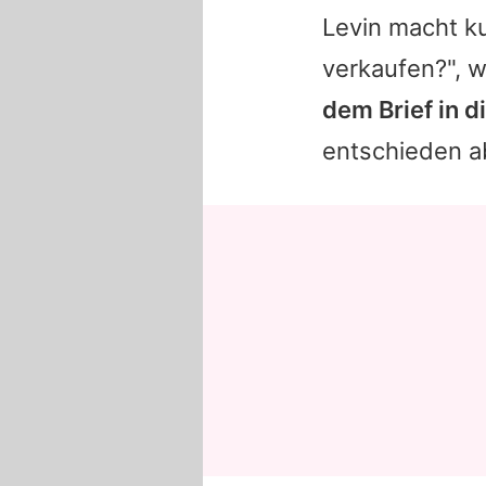
Levin
macht ku
verkaufen?", 
dem Brief in d
entschieden a