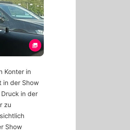
n Konter in
t in der Show
Druck in der
r zu
ichtlich
er Show