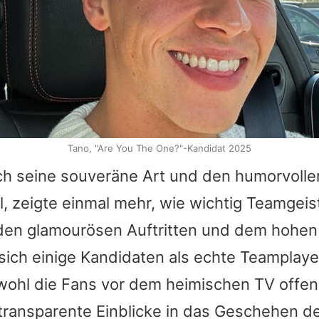
Tano, "Are You The One?"-Kandidat 2025
rch seine souveräne Art und den humorvolle
el, zeigte einmal mehr, wie wichtig Teamgeis
 den glamourösen Auftritten und dem hohen 
 sich einige Kandidaten als echte Teamplaye
ohl die Fans vor dem heimischen TV offens
transparente Einblicke in das Geschehen d