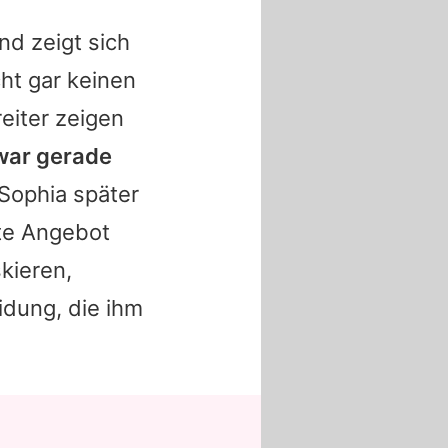
nd zeigt sich
ht gar keinen
reiter zeigen
war gerade
Sophia
später
nte Angebot
kieren,
idung, die ihm