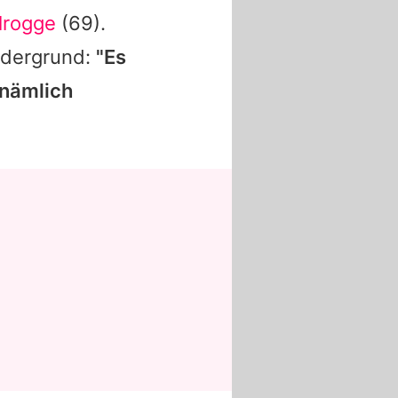
lrogge
(69).
ordergrund:
"Es
 nämlich