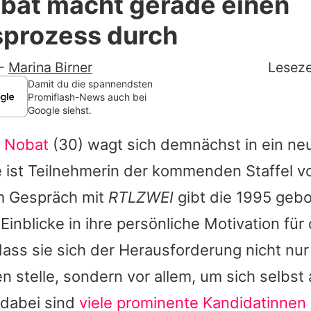
obat macht gerade einen
Filme & Serien
sprozess durch
Lifestyle
-
Marina Birner
Leseze
Familie & Liebe
Damit du die spannendsten
Promiflash-News auch bei
Google siehst.
Promiflash Exklusiv
e Nobat
(30) wagt sich demnächst in ein ne
Alle Themen auf Promiflash
e ist Teilnehmerin der kommenden Staffel 
Jobs
Im Gespräch mit
RTLZWEI
gibt die 1995 geb
App runterladen
Einblicke in ihre persönliche Motivation für
Team
dass sie sich der Herausforderung nicht nur
n stelle, sondern vor allem, um sich selbst
Redaktionelle Richtlinien
t dabei sind
viele prominente Kandidatinnen
Impressum