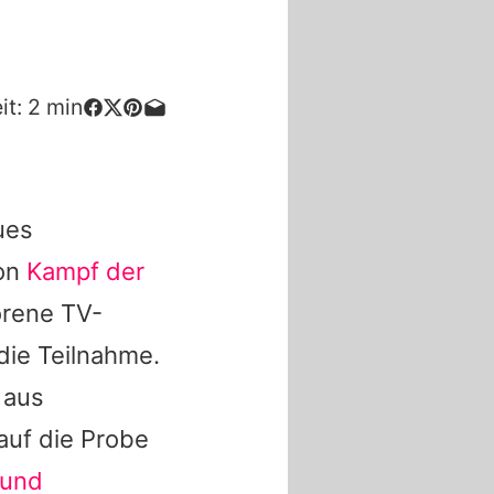
it:
2
min
ues
von
Kampf der
orene TV-
 die Teilnahme.
 aus
 auf die Probe
 und