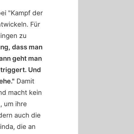
bei "Kampf der
twickeln. Für
Dingen zu
ung, dass man
dann geht man
etriggert. Und
ehe."
Damit
und macht kein
, um ihre
dern auch die
inda
, die an