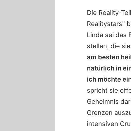
Die Reality-Te
Realitystars" 
Linda
sei das 
stellen, die s
am besten hei
natürlich in e
ich möchte ei
spricht sie of
Geheimnis dara
Grenzen auszu
intensiven Gr