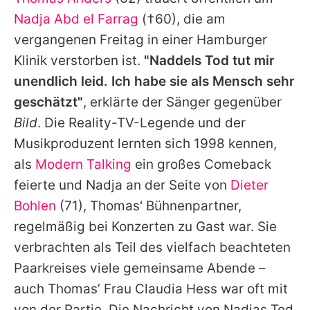
Alle Themen auf Promiflash
Nadja Abd el Farrag
(†60), die am
Jobs
vergangenen Freitag in einer Hamburger
Klinik verstorben ist.
"Naddels Tod tut mir
App runterladen
unendlich leid. Ich habe sie als Mensch sehr
Team
geschätzt"
, erklärte der Sänger gegenüber
Bild
. Die Reality-TV-Legende und der
Redaktionelle Richtlinien
Musikproduzent lernten sich 1998 kennen,
Impressum
als
Modern Talking
ein großes Comeback
feierte und
Nadja
an der Seite von
Dieter
Datenschutzerklärung
Bohlen
(71), Thomas' Bühnenpartner,
Nutzungsbedingungen
regelmäßig bei Konzerten zu Gast war. Sie
Utiq verwalten
verbrachten als Teil des vielfach beachteten
Paarkreises viele gemeinsame Abende –
auch
Thomas
’ Frau Claudia Hess war oft mit
von der Partie. Die Nachricht von
Nadjas
Tod