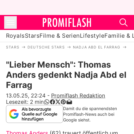
Royals
Stars
Filme & Serien
Lifestyle
Familie & 
STARS
DEUTSCHE STARS
NADJA ABD EL FARRAG
"L
Royals
"Lieber Mensch": Thomas
Stars
Anders gedenkt Nadja Abd el
Filme & Serien
Farrag
Lifestyle
13.05.25, 22:24
-
Promiflash Redaktion
Lesezeit:
2
min
Familie & Liebe
Damit du die spannendsten
Promiflash-News auch bei
Promiflash Exklusiv
Google siehst.
Thomas Anders
(62) trauert öffentlich um