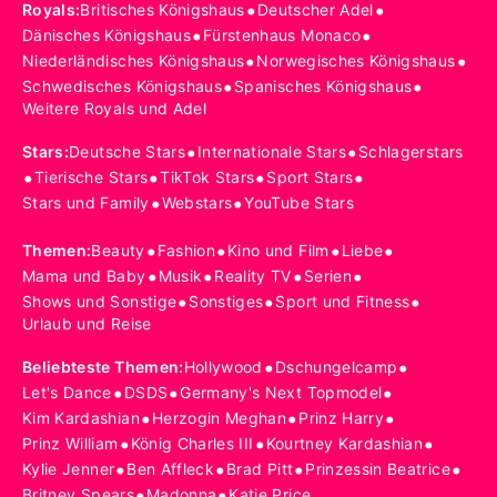
•
•
Royals
:
Britisches Königshaus
Deutscher Adel
•
•
Dänisches Königshaus
Fürstenhaus Monaco
•
•
Niederländisches Königshaus
Norwegisches Königshaus
•
•
Schwedisches Königshaus
Spanisches Königshaus
Weitere Royals und Adel
•
•
Stars
:
Deutsche Stars
Internationale Stars
Schlagerstars
•
•
•
•
Tierische Stars
TikTok Stars
Sport Stars
•
•
Stars und Family
Webstars
YouTube Stars
•
•
•
•
Themen
:
Beauty
Fashion
Kino und Film
Liebe
•
•
•
•
Mama und Baby
Musik
Reality TV
Serien
•
•
•
Shows und Sonstige
Sonstiges
Sport und Fitness
Urlaub und Reise
•
•
Beliebteste Themen
:
Hollywood
Dschungelcamp
•
•
•
Let's Dance
DSDS
Germany's Next Topmodel
•
•
•
Kim Kardashian
Herzogin Meghan
Prinz Harry
•
•
•
Prinz William
König Charles III
Kourtney Kardashian
•
•
•
•
Kylie Jenner
Ben Affleck
Brad Pitt
Prinzessin Beatrice
•
•
Britney Spears
Madonna
Katie Price