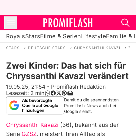
Royals
Stars
Filme & Serien
Lifestyle
Familie & 
STARS
DEUTSCHE STARS
CHRYSSANTHI KAVAZI
ZWE
Royals
Zwei Kinder: Das hat sich für
Stars
Chryssanthi Kavazi verändert
Filme & Serien
19.05.25, 21:54
-
Promiflash Redaktion
Lesezeit:
2
min
Lifestyle
Damit du die spannendsten
Promiflash-News auch bei
Familie & Liebe
Google siehst.
Promiflash Exklusiv
Chryssanthi Kavazi
(36), bekannt aus der
Serie
GZSZ
, meistert ihren Alltag als