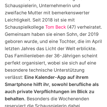
Alle Themen auf Promiflash
Schauspielerin, Unternehmerin und
zweifache Mutter mit bemerkenswerter
Jobs
Leichtigkeit. Seit 2018 ist sie mit
App runterladen
Schauspielkollege
Tom Beck
(47) verheiratet.
Team
Gemeinsam haben sie einen Sohn, der 2019
geboren wurde, und eine Tochter, die im April
Redaktionelle Richtlinien
letzten Jahres das Licht der Welt erblickte.
Impressum
Das Familienleben der 36-Jährigen scheint
perfekt organisiert, wobei sie sich auf eine
Datenschutzerklärung
besondere technische Unterstützung
Nutzungsbedingungen
verlässt:
Eine Kalender-App auf ihrem
Smartphone hilft ihr, sowohl berufliche als
Utiq verwalten
auch private Verpflichtungen im Blick zu
behalten.
Besonders die Wochenenden
reserviert die Schauspielerin dabei