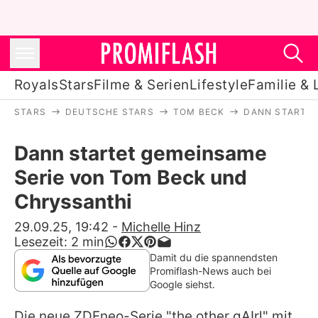
Royals
Stars
Filme & Serien
Lifestyle
Familie & 
STARS
DEUTSCHE STARS
TOM BECK
DANN STARTET
Royals
Dann startet gemeinsame
Stars
Serie von Tom Beck und
Filme & Serien
Chryssanthi
Lifestyle
29.09.25, 19:42
-
Michelle Hinz
Lesezeit:
2
min
Familie & Liebe
Damit du die spannendsten
Promiflash-News auch bei
Promiflash Exklusiv
Google siehst.
Die neue ZDFneo-Serie "the other gAIrl" mit