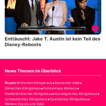
Enttäuscht: Jake T. Austin ist kein Teil des
Disney-Reboots
News Themen im Überblick
•
•
Royals
:
Britisches Königshaus
Deutscher Adel
•
•
Dänisches Königshaus
Fürstenhaus Monaco
•
•
Niederländisches Königshaus
Norwegisches Königshaus
•
•
Schwedisches Königshaus
Spanisches Königshaus
Weitere Royals und Adel