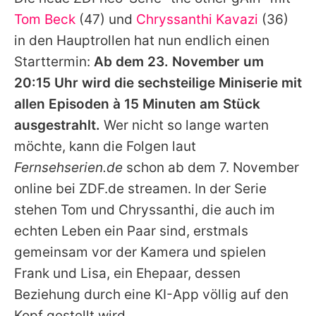
Alle Themen auf Promiflash
Tom Beck
(47) und
Chryssanthi Kavazi
(36)
Jobs
in den Hauptrollen hat nun endlich einen
Starttermin:
Ab dem 23. November um
App runterladen
20:15 Uhr wird die sechsteilige Miniserie mit
Team
allen Episoden à 15 Minuten am Stück
ausgestrahlt.
Wer nicht so lange warten
Redaktionelle Richtlinien
möchte, kann die Folgen laut
Impressum
Fernsehserien.de
schon ab dem 7. November
online bei ZDF.de streamen. In der Serie
Datenschutzerklärung
stehen
Tom
und
Chryssanthi
, die auch im
Nutzungsbedingungen
echten Leben ein Paar sind, erstmals
Utiq verwalten
gemeinsam vor der Kamera und spielen
Frank und Lisa, ein Ehepaar, dessen
Beziehung durch eine KI-App völlig auf den
Kopf gestellt wird.