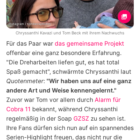
Instagram / tombeckphotos
Chryssanthi Kavazi und Tom Beck mit ihrem Nachwuchs
Für das Paar war
das gemeinsame Projekt
offenbar eine ganz besondere Erfahrung.
"Die Dreharbeiten liefen gut, es hat total
Spaß gemacht", schwärmte
Chryssanthi
laut
Quotenmeter
:
"Wir haben uns auf eine ganz
andere Art und Weise kennengelernt."
Zuvor war
Tom
vor allem durch
Alarm für
Cobra 11
bekannt, während
Chryssanthi
regelmäßig in der Soap
GZSZ
zu sehen ist.
Ihre Fans dürfen sich nun auf ein spannendes
Serien-Highlight freuen, das nicht nur die