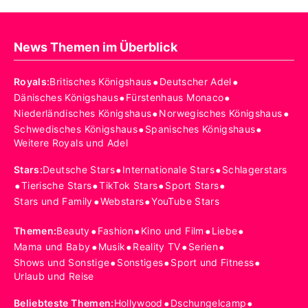
News Themen im Überblick
•
•
Royals
:
Britisches Königshaus
Deutscher Adel
•
•
Dänisches Königshaus
Fürstenhaus Monaco
•
•
Niederländisches Königshaus
Norwegisches Königshaus
•
•
Schwedisches Königshaus
Spanisches Königshaus
Weitere Royals und Adel
•
•
Stars
:
Deutsche Stars
Internationale Stars
Schlagerstars
•
•
•
•
Tierische Stars
TikTok Stars
Sport Stars
•
•
Stars und Family
Webstars
YouTube Stars
•
•
•
•
Themen
:
Beauty
Fashion
Kino und Film
Liebe
•
•
•
•
Mama und Baby
Musik
Reality TV
Serien
•
•
•
Shows und Sonstige
Sonstiges
Sport und Fitness
Urlaub und Reise
•
•
Beliebteste Themen
:
Hollywood
Dschungelcamp