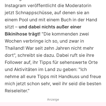
Alle Themen auf Promiflash
Instagram veröffentlicht die Moderatorin
jetzt Schnappschüsse, auf denen sie an
Jobs
einem Pool und mit einem Buch in der Hand
App runterladen
sitzt –
und dabei nichts außer einer
Team
Bikinihose trägt!
"Die kommenden zwei
Wochen verbringe ich so, und zwar in
Redaktionelle Richtlinien
Thailand! War seit zehn Jahren nicht mehr
Impressum
dort", schreibt sie dazu. Dabei ruft sie ihre
Follower auf, ihr Tipps für sehenswerte Orte
Datenschutzerklärung
und Aktivitäten im Land zu geben: "Ich
Nutzungsbedingungen
nehme all eure Tipps mit Handkuss und freue
mich jetzt schon sehr, weil ihr seid die besten
Utiq verwalten
Reiseleiter."
Anzeige