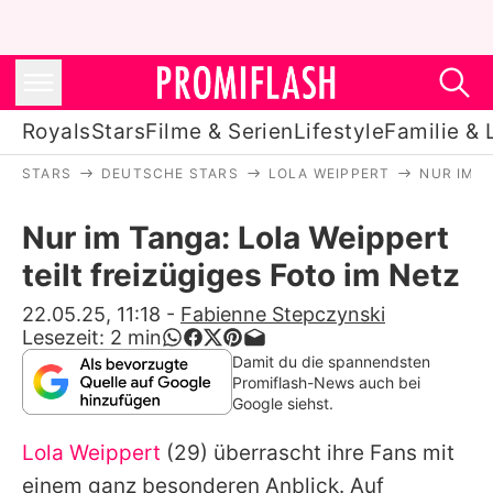
Royals
Stars
Filme & Serien
Lifestyle
Familie & 
STARS
DEUTSCHE STARS
LOLA WEIPPERT
NUR IM T
Royals
Nur im Tanga: Lola Weippert
Stars
teilt freizügiges Foto im Netz
Filme & Serien
22.05.25, 11:18
-
Fabienne Stepczynski
Lesezeit:
2
min
Lifestyle
Damit du die spannendsten
Promiflash-News auch bei
Familie & Liebe
Google siehst.
Promiflash Exklusiv
Lola Weippert
(29) überrascht ihre Fans mit
einem ganz besonderen Anblick. Auf