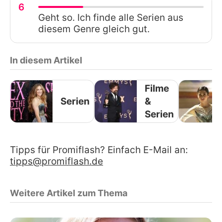
6
Geht so. Ich finde alle Serien aus
diesem Genre gleich gut.
In diesem Artikel
Filme
Serien
&
Serien
Tipps für Promiflash? Einfach E-Mail an:
tipps@promiflash.de
Weitere Artikel zum Thema