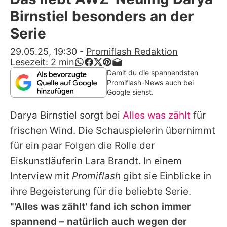
Alle Themen auf Promiflash
Birnstiel besonders an der
Jobs
Serie
App runterladen
29.05.25, 19:30
-
Promiflash Redaktion
Lesezeit:
2
min
Team
Damit du die spannendsten
Promiflash-News auch bei
Redaktionelle Richtlinien
Google siehst.
Darya Birnstiel
sorgt bei
Alles was zählt
für
Impressum
frischen Wind. Die Schauspielerin übernimmt
Datenschutzerklärung
für ein paar Folgen die Rolle der
Nutzungsbedingungen
Eiskunstläuferin Lara Brandt. In einem
Interview mit
Promiflash
gibt sie Einblicke in
Utiq verwalten
ihre Begeisterung für die beliebte Serie.
"'
Alles was zählt
' fand ich schon immer
spannend – natürlich auch wegen der