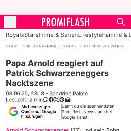
Royals
Stars
Filme & Serien
Lifestyle
Familie & 
STARS
INTERNATIONALE STARS
PATRICK SCHWARZENE
Royals
Papa Arnold reagiert auf
Stars
Patrick Schwarzeneggers
Filme & Serien
Nacktszene
Lifestyle
08.06.25, 23:18
-
Sandrine Palme
Lesezeit:
2
min
Familie & Liebe
Damit du die spannendsten
Promiflash-News auch bei
Promiflash Exklusiv
Google siehst.
Arnold Schwarzenegger
(77) und sein Sohn