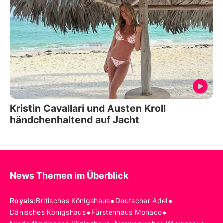
Kristin Cavallari und Austen Kroll
händchenhaltend auf Jacht
News Themen im Überblick
•
•
Royals
:
Britisches Königshaus
Deutscher Adel
•
•
Dänisches Königshaus
Fürstenhaus Monaco