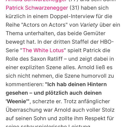
Alle Themen auf Promiflash
Patrick Schwarzenegger
(31) haben sich
Jobs
kürzlich in einem Doppel-Interview für die
Reihe "Actors on Actors" von
Variety
über ein
App runterladen
Thema unterhalten, das beide Gemüter
Team
bewegt hat. In der dritten Staffel der HBO-
Serie "
The White Lotus
" spielt
Patrick
die
Redaktionelle Richtlinien
Rolle des Saxon Ratliff – und zeigt dabei in
Impressum
einer expliziten Szene alles.
Arnold
ließ es
sich nicht nehmen, die Szene humorvoll zu
Datenschutzerklärung
kommentieren:
"Ich hab deinen Hintern
Nutzungsbedingungen
gesehen – und plötzlich auch deinen
Utiq verwalten
'Weenie'"
, scherzte er. Trotz anfänglicher
Überraschung war
Arnold
auch voller Stolz
auf seinen Sohn und zollte ihm Respekt für
seine schauspielerische Leistung.