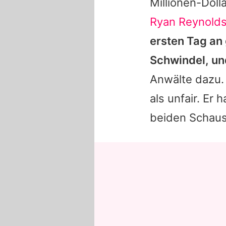
Millionen-Dol
Ryan Reynold
ersten Tag an
Schwindel, un
Anwälte dazu.
als unfair. Er 
beiden Schaus