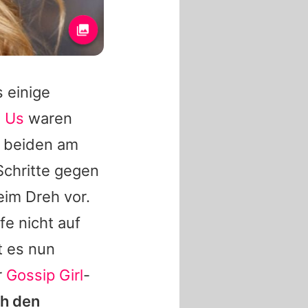
 einige
h Us
waren
 beiden am
Schritte gegen
eim Dreh vor.
fe nicht auf
t es nun
r
Gossip Girl
-
ch den