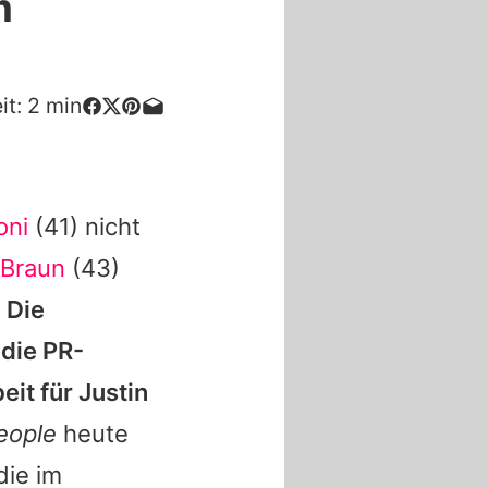
m
it:
2
min
oni
(41) nicht
 Braun
(43)
.
Die
 die PR-
it für Justin
eople
heute
die im