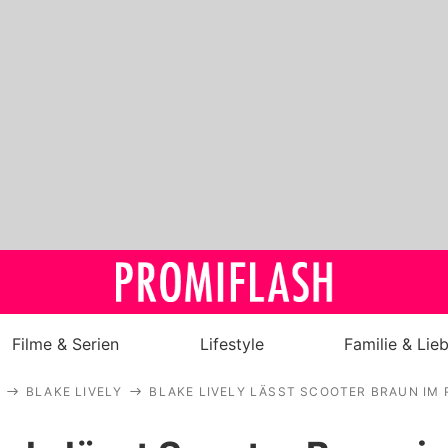
Filme & Serien
Lifestyle
Familie & Lie
BLAKE LIVELY
BLAKE LIVELY LÄSST SCOOTER BRAUN IM
Royals
Stars