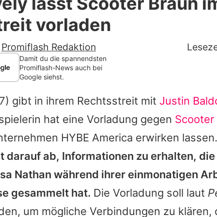
vely lässt Scooter Braun i
Filme & Serien
reit vorladen
Lifestyle
-
Promiflash Redaktion
Leseze
Familie & Liebe
Damit du die spannendsten
Promiflash-News auch bei
Google siehst.
Promiflash Exklusiv
7) gibt in ihrem Rechtsstreit mit
Justin Bald
Alle Themen auf Promiflash
spielerin hat eine Vorladung gegen
Scooter
Jobs
ternehmen HYBE America erwirken lassen
App runterladen
t darauf ab, Informationen zu erhalten, die
Team
ssa Nathan während ihrer einmonatigen Arbe
se gesammelt hat.
Die Vorladung soll laut
P
Redaktionelle Richtlinien
den, um mögliche Verbindungen zu klären, 
Impressum