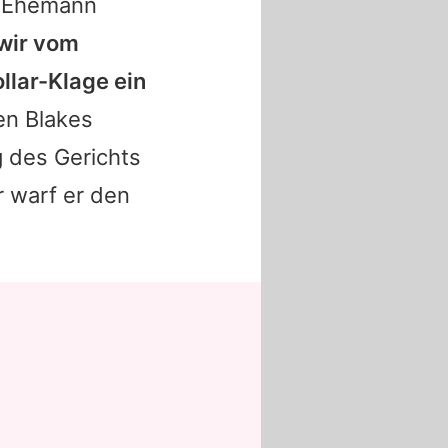
n Ehemann
wir vom
llar-Klage ein
ten Blakes
 des Gerichts
er warf er den