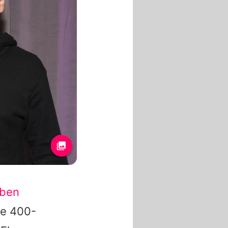
rben
ne 400-