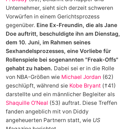
Alle Themen auf Promiflash
Unternehmer, sieht sich derzeit schweren
Jobs
Vorwürfen in einem Gerichtsprozess
gegenüber.
Eine Ex-Freundin, die als Jane
App runterladen
Doe auftritt, beschuldigte ihn am Dienstag,
Team
dem 10. Juni, im Rahmen seines
Sexhandelsprozesses, eine Vorliebe für
Redaktionelle Richtlinien
Rollenspiele bei sogenannten "Freak-Offs"
Impressum
gehabt zu haben.
Dabei sei er in die Rolle
von NBA-Größen wie
Michael Jordan
(62)
Datenschutzerklärung
geschlüpft, während sie
Kobe Bryant
(†41)
Nutzungsbedingungen
darstellte und ein männlicher Begleiter als
Utiq verwalten
Shaquille O'Neal
(53) auftrat. Diese Treffen
fanden angeblich mit von
Diddy
angeheuerten Partnern statt, wie
US
Magazine
berichtet.