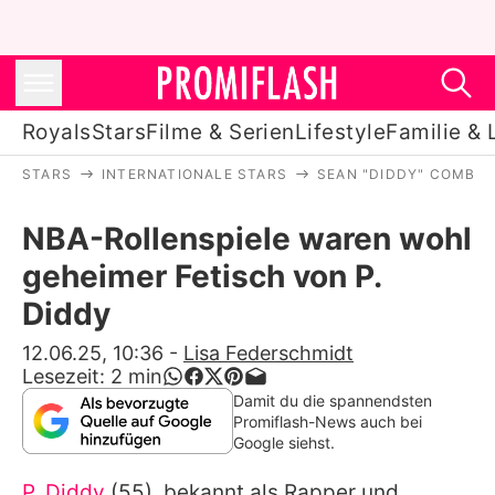
Royals
Stars
Filme & Serien
Lifestyle
Familie & 
STARS
INTERNATIONALE STARS
SEAN "DIDDY" COMBS
Royals
NBA-Rollenspiele waren wohl
Stars
geheimer Fetisch von P.
Filme & Serien
Diddy
Lifestyle
12.06.25, 10:36
-
Lisa Federschmidt
Lesezeit:
2
min
Familie & Liebe
Damit du die spannendsten
Promiflash-News auch bei
Promiflash Exklusiv
Google siehst.
P. Diddy
(55), bekannt als Rapper und