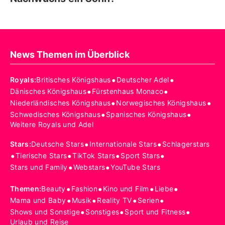
News Themen im Überblick
•
•
Royals
:
Britisches Königshaus
Deutscher Adel
•
•
Dänisches Königshaus
Fürstenhaus Monaco
•
•
Niederländisches Königshaus
Norwegisches Königshaus
•
•
Schwedisches Königshaus
Spanisches Königshaus
Weitere Royals und Adel
•
•
Stars
:
Deutsche Stars
Internationale Stars
Schlagerstars
•
•
•
•
Tierische Stars
TikTok Stars
Sport Stars
•
•
Stars und Family
Webstars
YouTube Stars
•
•
•
•
Themen
:
Beauty
Fashion
Kino und Film
Liebe
•
•
•
•
Mama und Baby
Musik
Reality TV
Serien
•
•
•
Shows und Sonstige
Sonstiges
Sport und Fitness
Urlaub und Reise