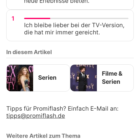
neue Erlebnisse bieten.
1
Ich bleibe lieber bei der TV-Version,
die hat mir immer gereicht.
In diesem Artikel
Filme &
Serien
Serien
Tipps für Promiflash? Einfach E-Mail an:
tipps@promiflash.de
Weitere Artikel zum Thema