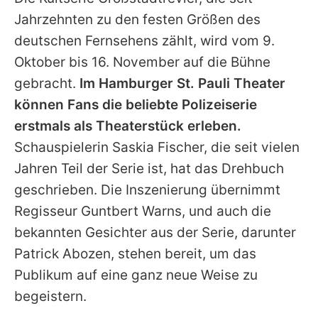
Alle Themen auf Promiflash
Jahrzehnten zu den festen Größen des
Jobs
deutschen Fernsehens zählt, wird vom 9.
Oktober bis 16. November auf die Bühne
App runterladen
gebracht.
Im Hamburger St. Pauli Theater
Team
können Fans die beliebte Polizeiserie
erstmals als Theaterstück erleben.
Redaktionelle Richtlinien
Schauspielerin Saskia Fischer, die seit vielen
Impressum
Jahren Teil der Serie ist, hat das Drehbuch
geschrieben. Die Inszenierung übernimmt
Datenschutzerklärung
Regisseur Guntbert Warns, und auch die
Nutzungsbedingungen
bekannten Gesichter aus der Serie, darunter
Utiq verwalten
Patrick Abozen, stehen bereit, um das
Publikum auf eine ganz neue Weise zu
begeistern.