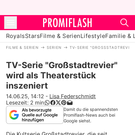
Royals
Stars
Filme & Serien
Lifestyle
Familie & 
FILME & SERIEN
SERIEN
TV-SERIE "GROSSSTADTREVIER
Royals
TV-Serie "Großstadtrevier"
Stars
wird als Theaterstück
Filme & Serien
inszeniert
Lifestyle
14.06.25, 14:12
-
Lisa Federschmidt
Lesezeit:
2
min
Familie & Liebe
Damit du die spannendsten
Promiflash-News auch bei
Promiflash Exklusiv
Google siehst.
Die Kultserie
Großstadtrevier
, die seit