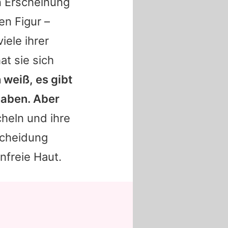
n Erscheinung
en Figur –
iele ihrer
at sie sich
h weiß, es gibt
 haben. Aber
cheln und ihre
tscheidung
nfreie Haut.