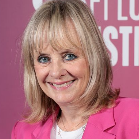
Filme & Serien
Lifestyle
Familie & Liebe
Promiflash Exklusiv
Alle Themen auf Promiflash
Jobs
App runterladen
Team
Redaktionelle Richtlinien
Impressum