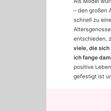
Als Model wu
– den großen A
schnell zu ein
Altersgenossen
entschieden, z
viele, die sic
ich fange dami
positive Leben
gefestigt ist 