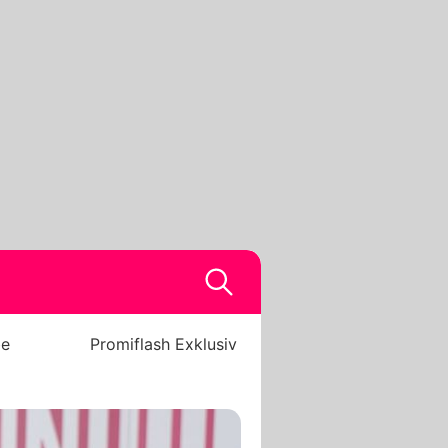
be
Promiflash Exklusiv