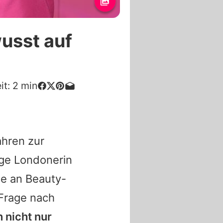
usst auf
it:
2
min
ahren zur
tige Londonerin
sse an Beauty-
 Frage nach
 nicht nur