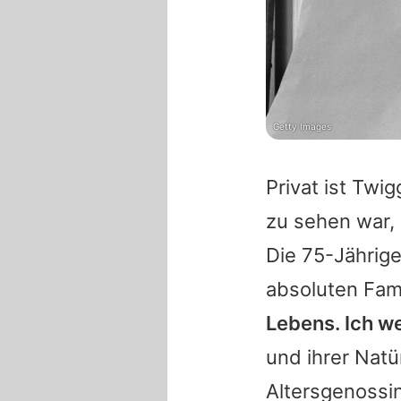
Getty Images
Privat ist
Twig
zu sehen war, 
Die 75-Jährige
absoluten Fa
Lebens. Ich we
und ihrer Natür
Altersgenossi