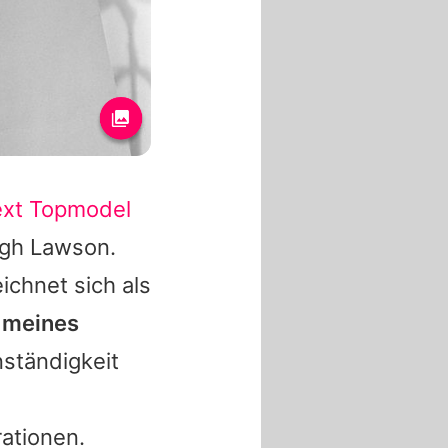
xt Topmodel
igh Lawson.
ichnet sich als
n meines
nständigkeit
ationen.