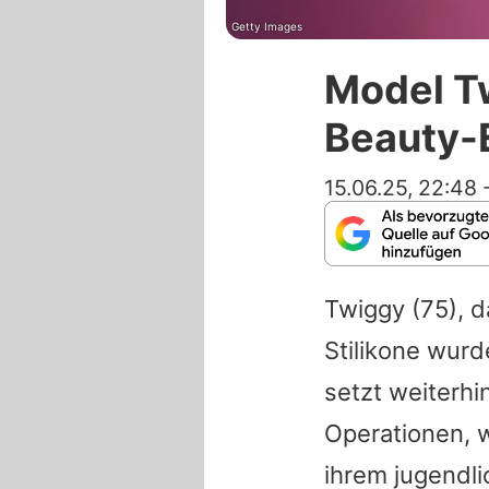
Getty Images
Model Tw
Beauty-E
15.06.25, 22:48
Twiggy
(75), d
Stilikone wurd
setzt weiterhi
Operationen, 
ihrem jugendli