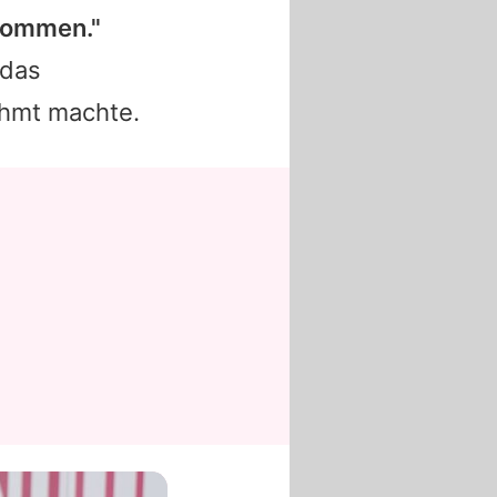
kommen."
 das
rühmt machte.