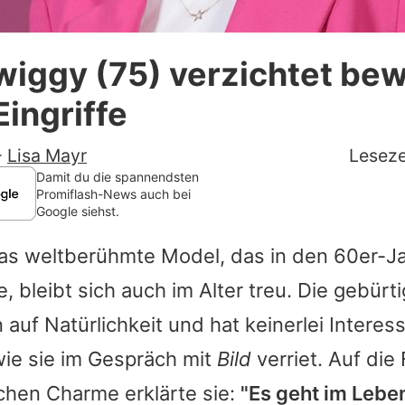
Datenschutzerklärung
iggy (75) verzichtet bew
Nutzungsbedingungen
ingriffe
Utiq verwalten
-
Lisa Mayr
Leseze
Damit du die spannendsten
Promiflash-News auch bei
Google siehst.
as weltberühmte Model, das in den 60er-J
e, bleibt sich auch im Alter treu. Die gebür
n auf Natürlichkeit und hat keinerlei Intere
wie sie im Gespräch mit
Bild
verriet. Auf die
chen Charme erklärte sie:
"Es geht im Leben