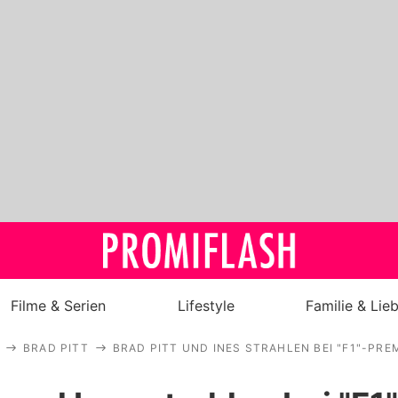
Filme & Serien
Lifestyle
Familie & Lie
BRAD PITT
BRAD PITT UND INES STRAHLEN BEI "F1"-PRE
Royals
Stars