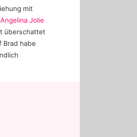
iehung mit
n
Angelina Jolie
t überschattet
uf
Brad
habe
ndlich