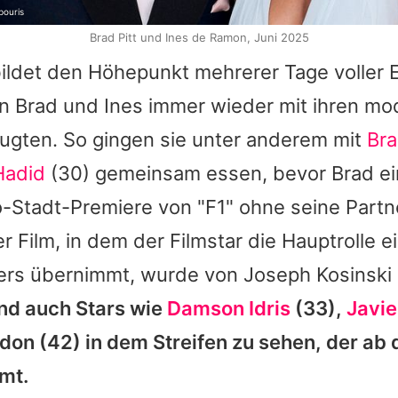
bouris
Brad Pitt und Ines de Ramon, Juni 2025
bildet den Höhepunkt mehrerer Tage voller 
en
Brad
und Ines immer wieder mit ihren mo
eugten. So gingen sie unter anderem mit
Bra
Hadid
(30) gemeinsam essen, bevor
Brad
ei
-Stadt-Premiere von "F1" ohne seine Partn
er Film, in dem der Filmstar die Hauptrolle e
ers übernimmt, wurde von Joseph Kosinski i
nd auch Stars wie
Damson Idris
(33),
Javi
ndon
(42) in dem Streifen zu sehen, der ab 
mt.