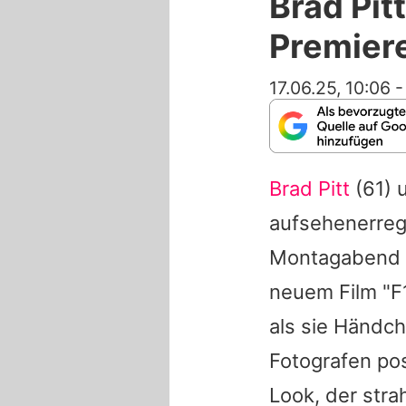
Brad Pitt
Premiere
17.06.25, 10:06
Brad Pitt
(61) 
aufsehenerreg
Montagabend 
neuem Film "F1
als sie Händch
Fotografen pos
Look, der stra