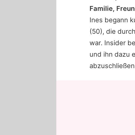
Familie, Freun
Ines begann k
(50), die durc
war. Insider b
und ihn dazu e
abzuschließen