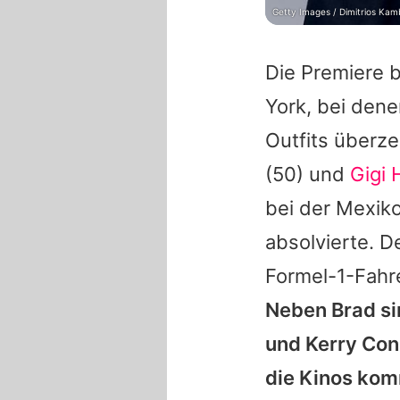
Getty Images / Dimitrios Kam
Die Premiere 
York, bei den
Outfits überz
(50) und
Gigi 
bei der Mexiko
absolvierte. D
Formel-1-Fahr
Neben
Brad
si
und
Kerry Co
die Kinos kom