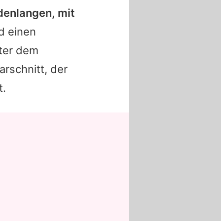
denlangen, mit
d einen
ter dem
rschnitt, der
t.