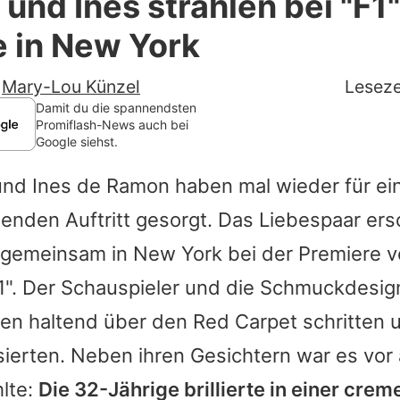
 und Ines strahlen bei "F1
Filme & Serien
 in New York
Lifestyle
-
Mary-Lou Künzel
Leseze
Familie & Liebe
Damit du die spannendsten
Promiflash-News auch bei
Google siehst.
Promiflash Exklusiv
und Ines de Ramon haben mal wieder für ei
Alle Themen auf Promiflash
enden Auftritt gesorgt. Das Liebespaar er
Jobs
gemeinsam in New York bei der Premiere 
App runterladen
". Der Schauspieler und die Schmuckdesign
Team
en haltend über den Red Carpet schritten u
ierten. Neben ihren Gesichtern war es vor 
Redaktionelle Richtlinien
hlte:
Die 32-Jährige brillierte in einer cre
Impressum