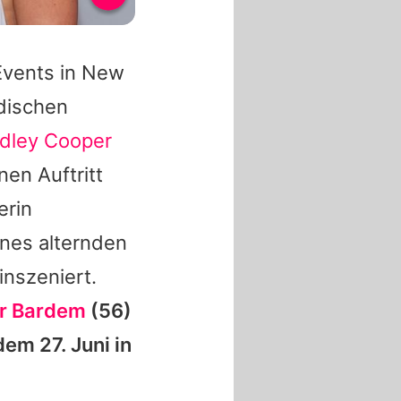
Events in New
dischen
dley Cooper
nen Auftritt
erin
ines alternden
nszeniert.
er Bardem
(56)
dem 27. Juni in