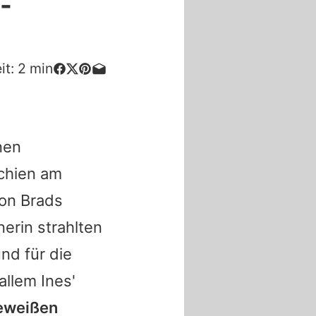
"-
it:
2
min
nen
schien am
von
Brads
erin strahlten
nd für die
allem Ines'
meweißen