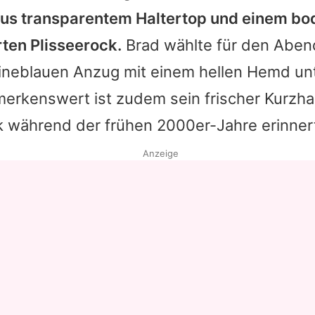
us transparentem Haltertop und einem bo
Datenschutzerklärung
rten Plisseerock.
Brad
wählte für den Aben
Nutzungsbedingungen
ineblauen Anzug mit einem hellen Hemd un
Utiq verwalten
erkenswert ist zudem sein frischer Kurzhaa
k während der frühen 2000er-Jahre erinner
Anzeige