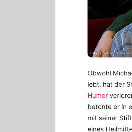
Instagram / tracy.pollan
Obwohl Michael
lebt, hat der 
Humor
verlore
betonte er in 
mit seiner Sti
eines Heilmitt