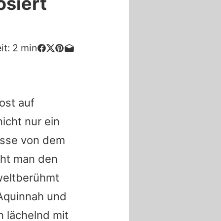
osiert
it:
2
min
ost auf
nicht nur ein
üsse von dem
eht man den
 weltberühmt
 Aquinnah und
 lächelnd mit