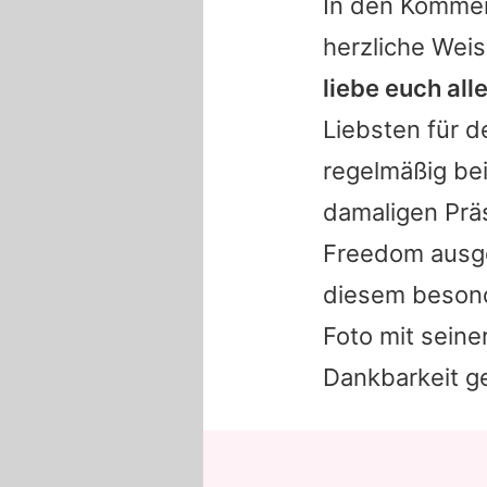
In den Komme
herzliche Wei
liebe euch all
Liebsten für d
regelmäßig bei
damaligen Prä
Freedom ausge
diesem besond
Foto mit seine
Dankbarkeit ge