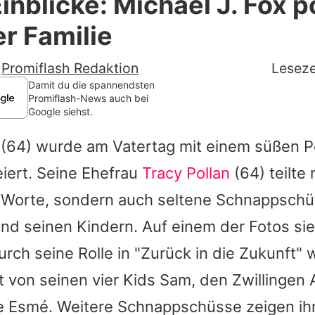
Einblicke: Michael J. Fox p
Filme & Serien
er Familie
Lifestyle
-
Promiflash Redaktion
Leseze
Familie & Liebe
Damit du die spannendsten
Promiflash-News auch bei
Google siehst.
Promiflash Exklusiv
(64) wurde am Vatertag mit einem süßen P
Alle Themen auf Promiflash
iert. Seine Ehefrau
Tracy Pollan
(64) teilte 
Jobs
 Worte, sondern auch seltene Schnappsch
App runterladen
und seinen Kindern. Auf einem der Fotos si
Team
durch seine Rolle in "Zurück in die Zukunft"
t von seinen vier Kids Sam, den Zwillingen
Redaktionelle Richtlinien
e Esmé. Weitere Schnappschüsse zeigen ihn
Impressum