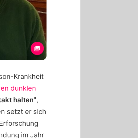
nson-Krankheit
nen dunklen
takt halten"
,
en setzt er sich
e Erforschung
ündung im Jahr