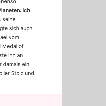
 ebenso
laneten. Ich
 seine
igte sich auch
ael
vom
l Medal of
te ihn an
r damals ein
ller Stolz und