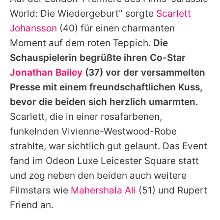
Alle Themen auf Promiflash
World: Die Wiedergeburt" sorgte
Scarlett
Jobs
Johansson
(40) für einen charmanten
Moment auf dem roten Teppich.
Die
App runterladen
Schauspielerin begrüßte ihren Co-Star
Team
Jonathan Bailey
(37) vor der versammelten
Presse mit einem freundschaftlichen Kuss,
Redaktionelle Richtlinien
bevor die beiden sich herzlich umarmten.
Impressum
Scarlett
, die in einer rosafarbenen,
funkelnden Vivienne-Westwood-Robe
Datenschutzerklärung
strahlte, war sichtlich gut gelaunt. Das Event
Nutzungsbedingungen
fand im Odeon Luxe Leicester Square statt
Utiq verwalten
und zog neben den beiden auch weitere
Filmstars wie
Mahershala Ali
(51) und Rupert
Friend an.