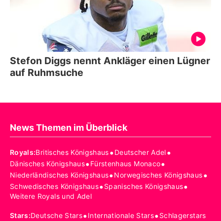
Stefon Diggs nennt Ankläger einen Lügner
auf Ruhmsuche
News Themen im Überblick
•
•
Royals
:
Britisches Königshaus
Deutscher Adel
•
•
Dänisches Königshaus
Fürstenhaus Monaco
•
•
Niederländisches Königshaus
Norwegisches Königshaus
•
•
Schwedisches Königshaus
Spanisches Königshaus
Weitere Royals und Adel
•
•
Stars
:
Deutsche Stars
Internationale Stars
Schlagerstars