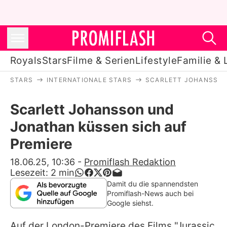
Royals
Stars
Filme & Serien
Lifestyle
Familie & 
STARS
INTERNATIONALE STARS
SCARLETT JOHANSSO
Royals
Scarlett Johansson und
Stars
Jonathan küssen sich auf
Filme & Serien
Premiere
Lifestyle
18.06.25, 10:36
-
Promiflash Redaktion
Lesezeit:
2
min
Familie & Liebe
Damit du die spannendsten
Promiflash-News auch bei
Promiflash Exklusiv
Google siehst.
Auf der London-Premiere des Films "Jurassic