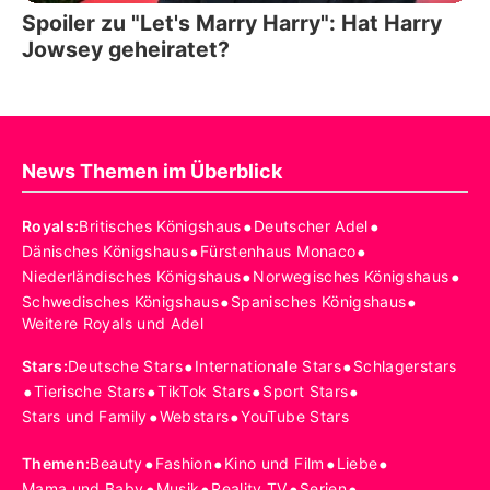
Spoiler zu "Let's Marry Harry": Hat Harry
Jowsey geheiratet?
News Themen im Überblick
•
•
Royals
:
Britisches Königshaus
Deutscher Adel
•
•
Dänisches Königshaus
Fürstenhaus Monaco
•
•
Niederländisches Königshaus
Norwegisches Königshaus
•
•
Schwedisches Königshaus
Spanisches Königshaus
Weitere Royals und Adel
•
•
Stars
:
Deutsche Stars
Internationale Stars
Schlagerstars
•
•
•
•
Tierische Stars
TikTok Stars
Sport Stars
•
•
Stars und Family
Webstars
YouTube Stars
•
•
•
•
Themen
:
Beauty
Fashion
Kino und Film
Liebe
•
•
•
•
Mama und Baby
Musik
Reality TV
Serien