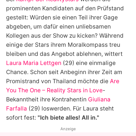
Alle Themen auf Promiflash
prominenten Kandidaten auf den Prüfstand
Jobs
gestellt: Würden sie einen Teil ihrer Gage
abgeben, um dafür einen unliebsamen
App runterladen
Kollegen aus der Show zu kicken? Während
Team
einige der Stars ihrem Moralkompass treu
bleiben und das Angebot ablehnen, wittert
Redaktionelle Richtlinien
Laura Maria Lettgen
(29) eine einmalige
Impressum
Chance. Schon seit Anbeginn ihrer Zeit am
Promistrand von Thailand möchte die
Are
Datenschutzerklärung
You The One – Reality Stars in Love
-
Nutzungsbedingungen
Bekanntheit ihre Kontrahentin
Giuliana
Utiq verwalten
Farfalla
(29) loswerden. Für Laura steht
sofort fest:
"Ich biete alles! All in."
Anzeige