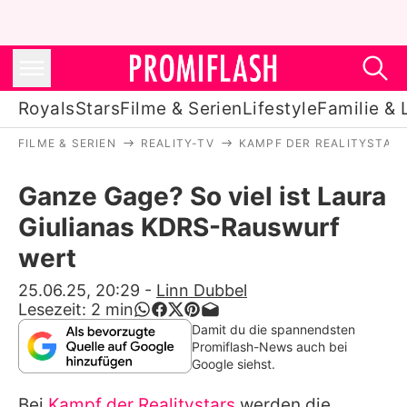
Royals
Stars
Filme & Serien
Lifestyle
Familie & 
FILME & SERIEN
REALITY-TV
KAMPF DER REALITYSTAR
Royals
Ganze Gage? So viel ist Laura
Stars
Giulianas KDRS-Rauswurf
Filme & Serien
wert
Lifestyle
25.06.25, 20:29
-
Linn Dubbel
Lesezeit:
2
min
Familie & Liebe
Damit du die spannendsten
Promiflash-News auch bei
Promiflash Exklusiv
Google siehst.
Bei
Kampf der Realitystars
werden die