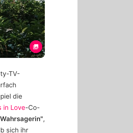
ity-TV-
hrfach
piel die
s in Love
-Co-
 Wahrsagerin"
,
b sich ihr