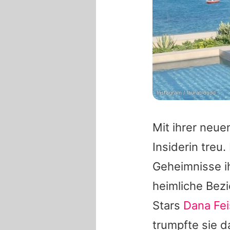
Instagram / laurablondd
Mit ihrer neue
Insiderin treu
Geheimnisse ih
heimliche Bez
Stars
Dana Fei
trumpfte sie d