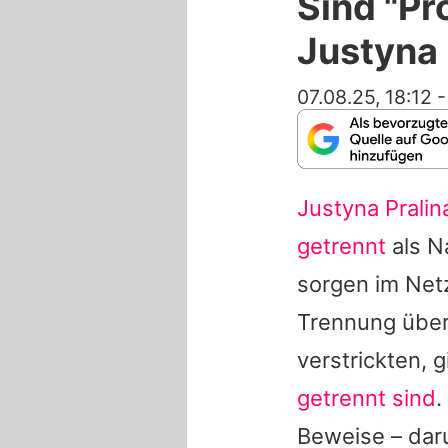
Sind "Pr
Justyna
07.08.25, 18:12
Justyna Pralin
getrennt
als N
sorgen im Netz
Trennung über 
verstrickten, g
getrennt sind
.
Beweise – daru