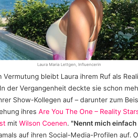
Laura Maria Lettgen, Influencerin
n Vermutung bleibt Laura ihrem Ruf als Real
. In der Vergangenheit deckte sie schon me
rer Show-Kollegen auf – darunter zum Beis
iehung ihres
Are You The One – Reality Star
st
mit
Wilson Coenen
.
"Nennt mich einfach
amals auf ihren Social-Media-Profilen auf. O