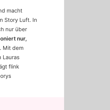
und macht
 Story Luft. In
ch nur über
oniert nur,
h. Mit dem
n Lauras
gt flink
torys