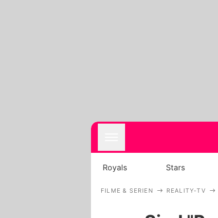
Royals
Stars
FILME & SERIEN
REALITY-TV