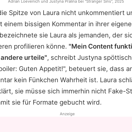
Adrian Loevenich und Justyna Pralina bei "Stranger Sins", 2025
die Spitze von Laura nicht unkommentiert 
t einem bissigen Kommentar in ihrer eigenen
 bezeichnete sie Laura als jemanden, der si
eren profilieren könne.
"Mein Content funkti
andere urteile"
, schreibt Justyna spöttisc
poiler: Guten Appetit!", beteuert sie, dass a
r kein Fünkchen Wahrheit ist. Laura schlä
lärt, sie müsse sich immerhin nicht Fake-S
it sie für Formate gebucht wird.
Anzeige