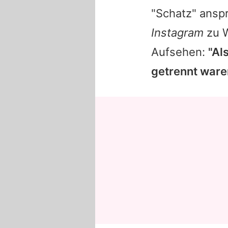
"Schatz" ansp
Instagram
zu W
Aufsehen:
"Al
getrennt ware