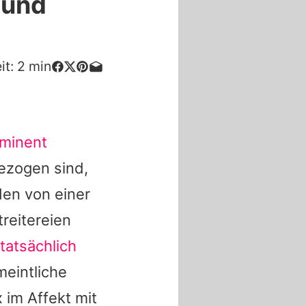
 und
it:
2
min
minent
gezogen sind,
den von einer
reitereien
tatsächlich
meintliche
 im Affekt mit