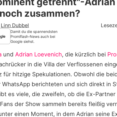
ominent getrennt"-Adrian
Filme & Serien
 noch zusammen?
Lifestyle
-
Linn Dubbel
Leseze
Familie & Liebe
Damit du die spannendsten
Promiflash-News auch bei
Google siehst.
Promiflash Exklusiv
a
und
Adrian Loevenich
, die kürzlich bei
Pro
Alle Themen auf Promiflash
achrücker in die Villa der Verflossenen ein
Jobs
 für hitzige Spekulationen. Obwohl die bei
App runterladen
WhatsApp berichteten und sich direkt in St
Team
ibt es viele, die zweifeln, ob die Ex-Partner
 Fans der Show sammeln bereits fleißig ver
Redaktionelle Richtlinien
nter einen Moment, in dem Adrian seine Ex
Impressum