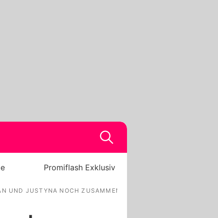
be
Promiflash Exklusiv
IAN UND JUSTYNA NOCH ZUSAMMEN?